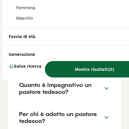
fattori come il pedigree, la reputazione
dell'allevatore e la posizione.
Femmina
Maschio
Quali sono i difetti del
pastore tedesco?
Fascia di età
Generazione
Dove è bene far dormire un
pastore tedesco?
Salva ricerca
Mostra risultati
(
0
)
Quanto è impegnativo un
pastore tedesco?
Per chi è adatto un pastore
tedesco?