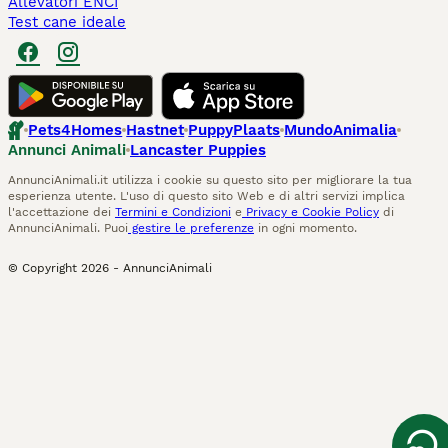
Allevatori ENCI
Test cane ideale
Pets4Homes
Hastnet
PuppyPlaats
MundoAnimalia
Annunci Animali
Lancaster Puppies
AnnunciAnimali.it utilizza i cookie su questo sito per migliorare la tua
esperienza utente. L'uso di questo sito Web e di altri servizi implica
l'accettazione dei
Termini e Condizioni
e
Privacy e Cookie Policy
di
AnnunciAnimali. Puoi
gestire le preferenze
in ogni momento.
© Copyright
2026
-
AnnunciAnimali