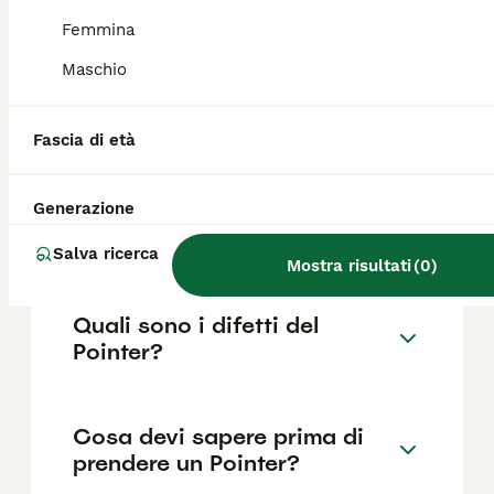
il pedigree, la reputazione dell'allevatore e
la posizione.
Femmina
Maschio
Quanto dura la vita di un
Pointer?
Fascia di età
Generazione
Qual è il carattere del
Pointer?
Salva ricerca
Mostra risultati
(
0
)
Quali sono i difetti del
Pointer?
Cosa devi sapere prima di
prendere un Pointer?