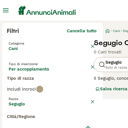
Filtri
Cancella tutto
Cani
Se
Segugio 
Categorie
Cani
0 Cani trovati
Segugio
Tipo di inserzione
Solo di razza
Per accoppiamento
Tipo di razza
Il Segugio, cono
olfattive e la d
Salva ricerca
Includi incroci
Italiano, il Beag
compagni leali e
Razza
per mantenere un
Segugio
tranquilli compa
Città/Regione
Prima di sceglie
armoniosa.