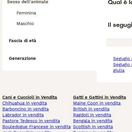
Qual è l
Sesso dell'animale
Femmina
Il segug
Maschio
Fascia di età
Generazione
segugio
segugio a friuli venezia
giulia
Cani e Cuccioli in Vendita
Gatti e Gattini in Vendita
Chihuahua in vendita
Maine Coon in vendita
Barboncino in vendita
British in vendita
Labrador in vendita
Ragdoll in vendita
Pastore Tedesco in vendita
Bengala in vendita
Bouledogue Francese in vendita
Scottish in vendita