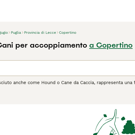
gugio
Puglia
Provincia di Lecce
Copertino
Cani per accoppiamento
a Copertino
sciuto anche come Hound o Cane da Caccia, rappresenta una fam
edizione alla traccia. Questi cani, che variano in dimensione e
le o il Bloodhound, sono uniti dalla passione per la caccia e l'at
 affettuosi, che si legano profondamente alla loro famiglia 
 comportamento equilibrato. Ideali per chi ama le lunghe pas
gni domestici, purché possano soddisfare il loro bisogno di e
re un
Segugio come compagno, leggi la guida all'acquisto
per 