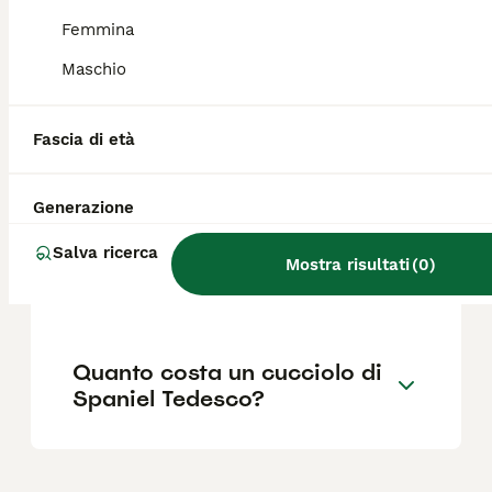
abbastanza testardo. Per renderlo incline
all'obbedienza è consigliabile iniziare
Femmina
l'educazione e l'addestramento fin da
Maschio
cucciolo.
Fascia di età
Cosa significa spaniel nei
cani?
Generazione
Salva ricerca
Quali sono i difetti del cane
Mostra risultati
(
0
)
Pastore Tedesco?
Quanto costa un cucciolo di
Spaniel Tedesco?