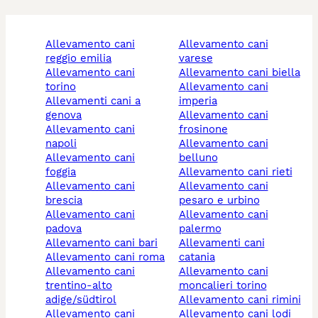
allevamento cani
allevamento cani
reggio emilia
varese
allevamento cani
allevamento cani biella
torino
allevamento cani
allevamenti cani a
imperia
genova
allevamento cani
allevamento cani
frosinone
napoli
allevamento cani
allevamento cani
belluno
foggia
allevamento cani rieti
allevamento cani
allevamento cani
brescia
pesaro e urbino
allevamento cani
allevamento cani
padova
palermo
allevamento cani bari
allevamenti cani
allevamento cani roma
catania
allevamento cani
allevamento cani
trentino-alto
moncalieri torino
adige/südtirol
allevamento cani rimini
allevamento cani
allevamento cani lodi