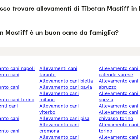
so trovare allevamenti di Tibetan Mastiff in 
an Mastiff è un buon cane da famiglia?
ento cani napoli
allevamenti cani
allevamento cani sesto
taranto
calende varese
allevamento cani biella
allevamento cani
allevamento cani pavia
abruzzo
allevamento cani
allevamento cani la
ento cani torino
milano
spezia
allevamento cani
allevamento cani s
viterbo
allevamento cani
allevamento cani pisa
chivasso torino
allevamento cani
allevamento cani chieri
cremona
torino
allevamento cani
allevamento cani