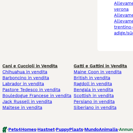
allevamento cani
verona
allevam
allevamento cani
trentino
adige/sü
Cani e Cuccioli in Vendita
Gatti e Gattini in Vendita
Chihuahua in vendita
Maine Coon in vendita
Barboncino in vendita
British in vendita
Labrador in vendita
Ragdoll in vendita
Pastore Tedesco in vendita
Bengala in vendita
Bouledogue Francese in vendita
Scottish in vendita
Jack Russell in vendita
Persiano in vendita
Maltese in vendita
Siberiano in vendita
Pets4Homes
Hastnet
PuppyPlaats
MundoAnimalia
Annun