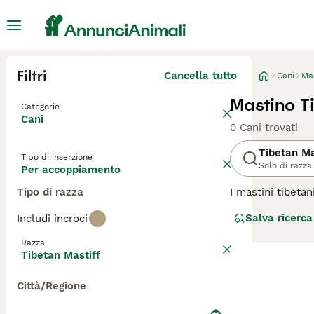
Filtri
Cancella tutto
Cani
Ma
Mastino T
Categorie
Cani
0 Cani trovati
Tibetan Ma
Tipo di inserzione
Solo di razza
Per accoppiamento
Tipo di razza
I mastini tibet
portano arrotola
Salva ricerca
Includi incroci
veloci al bisogn
bisogno di esser
Razza
Tibetan Mastiff
Leggi la
nostra p
Città/Regione