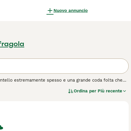
Nuovo annuncio
fragola
mantello estremamente spesso e una grande coda folta che
ano sembrare lenti e pesanti, sanno essere particolarmente
Ordina per
Più recente
lle prime armi perché anche se sono meravigliosi, hanno
arità con la razza.
a razza di cane.