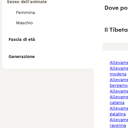
Sesso dell'animale
Dove pos
Femmina
Maschio
Il Tibet
Fascia di età
Generazione
allevam
allevamento cani
modena
allevamento cani
bergamo
allevam
allevamenti cani
catania
allevamento cani
galatina
allevamento cani
ravenna