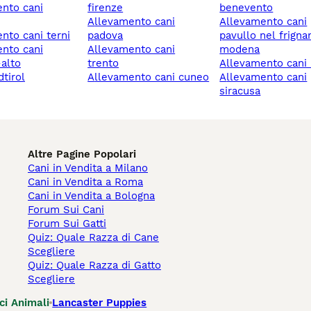
firenze
benevento
allevamento cani
allevamento cani
ento cani terni
padova
pavullo nel frigna
allevamento cani
modena
-alto
trento
allevamento cani 
dtirol
allevamento cani cuneo
allevamento cani
siracusa
Altre Pagine Popolari
Cani in Vendita a Milano
Cani in Vendita a Roma
Cani in Vendita a Bologna
Forum Sui Cani
Forum Sui Gatti
Quiz: Quale Razza di Cane
Scegliere
Quiz: Quale Razza di Gatto
Scegliere
ci Animali
Lancaster Puppies