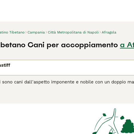
stino Tibetano
Campania
Città Metropolitana di Napoli
Afragola
ibetano Cani per accoppiamento
a A
stiff
ani sono cani dall'aspetto imponente e nobile con un doppio 
ta sulla schiena. Sono potenti, ben costruiti e sebbene poss
o. Non sono sicuramente una buona scelta per i proprietari a
e addestrati e gestiti con attenzione da qualcuno che ha famili
agina di consigli sul Tibetan Mastiff
per informazioni su quest