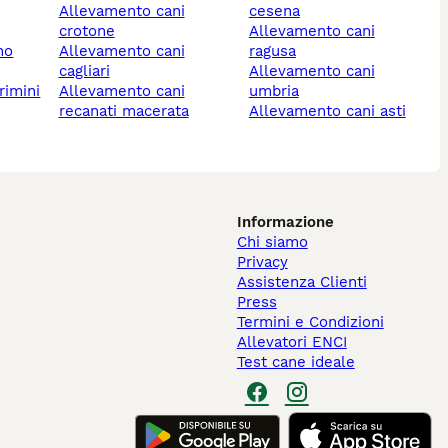
allevamento cani
cesena
crotone
allevamento cani
no
allevamento cani
ragusa
cagliari
allevamento cani
rimini
allevamento cani
umbria
recanati macerata
allevamento cani asti
Informazione
Chi siamo
Privacy
Assistenza Clienti
Press
Termini e Condizioni
Allevatori ENCI
Test cane ideale