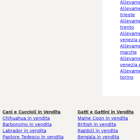
allevam
allevamento cani
trieste
allevamento cani
trento
allevamento cani friuli-
venezia g
allevamento cani
marche
allevamenti cani friuli
venezia g
allevamento cani rivoli
torino
Cani e Cuccioli in Vendita
Gatti e Gattini in Vendita
Chihuahua in vendita
Maine Coon in vendita
Barboncino in vendita
British in vendita
Labrador in vendita
Ragdoll in vendita
Pastore Tedesco in vendita
Bengala in vendita