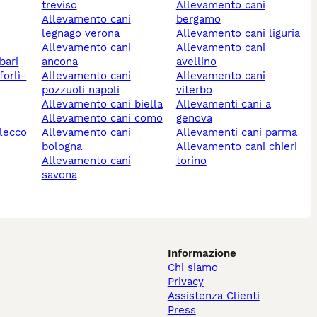
treviso
allevamento cani
allevamento cani
bergamo
legnago verona
allevamento cani liguria
allevamento cani
allevamento cani
bari
ancona
avellino
allevamento cani
allevamento cani
pozzuoli napoli
viterbo
allevamento cani biella
allevamenti cani a
allevamento cani como
genova
 lecco
allevamento cani
allevamenti cani parma
bologna
allevamento cani chieri
allevamento cani
torino
savona
Informazione
Chi siamo
Privacy
Assistenza Clienti
Press