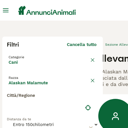
Filtri
Cancella tutto
Sezione Alle
Alleva
Categorie
Cani
Gli Alaskan M
rilasciata dal
Razza
Alaskan Malamute
cani e da dive
Città/Regione
Distanza da te