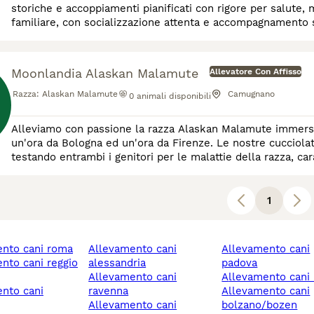
storiche e accoppiamenti pianificati con rigore per salute, 
familiare, con socializzazione attenta e accompagnamento 
all’anno, qualità e trasparenza assoluta.
Moonlandia Alaskan Malamute
Allevatore Con Affisso
Razza:
Alaskan Malamute
Camugnano
0
animali disponibili
Alleviamo con passione la razza Alaskan Malamute immersi 
un'ora da Bologna ed un'ora da Firenze. Le nostre cucciola
testando entrambi i genitori per le malattie della razza, car
intra specifica, socializziamo tutti i no
1
ento cani roma
allevamento cani
allevamento cani
alessandria
padova
allevamento cani
allevamento cani 
ravenna
allevamento cani
allevamento cani
bolzano/bozen