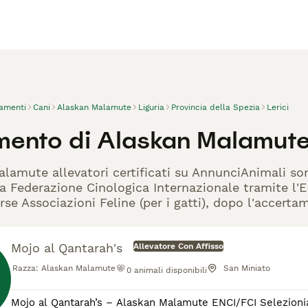
vamenti
Cani
Alaskan Malamute
Liguria
Provincia della Spezia
Lerici
mento di Alaskan Malamute,
alamute allevatori certificati su AnnunciAnimali so
la Federazione Cinologica Internazionale tramite l'EN
rse Associazioni Feline (per i gatti), dopo l'accerta
Mojo al Qantarah's
Allevatore Con Affisso
Razza:
Alaskan Malamute
San Miniato
0
animali disponibili
Mojo al Qantarah’s – Alaskan Malamute ENCI/FCI Selezioniamo Alaskan Malamute di alta genealogia, provenienti da linee