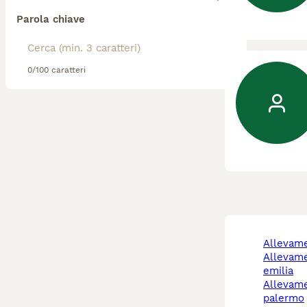
Parola chiave
0/100 caratteri
allevam
allevamento cani reggio
emilia
allevamento cani
palermo