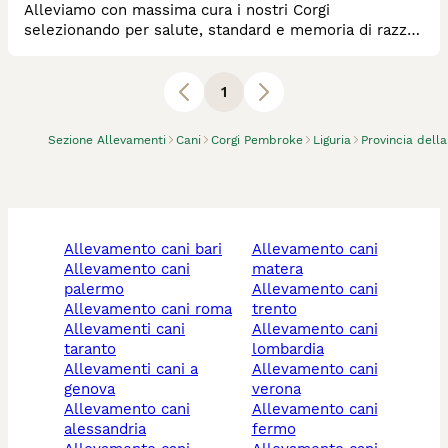
Alleviamo con massima cura i nostri Corgi
selezionando per salute, standard e memoria di razza.
Total free genetic tests per le principali patologie.
Disponibili durante la crescita del cucciolo/adulto.
1
Sezione Allevamenti
Cani
Corgi Pembroke
Liguria
Provincia dell
allevamento cani bari
allevamento cani
allevamento cani
matera
palermo
allevamento cani
allevamento cani roma
trento
allevamenti cani
allevamento cani
taranto
lombardia
allevamenti cani a
allevamento cani
genova
verona
allevamento cani
allevamento cani
alessandria
fermo