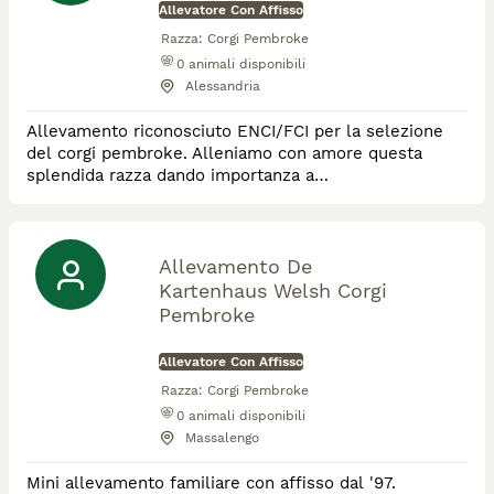
Allevatore Con Affisso
Razza:
Corgi Pembroke
0
animali disponibili
Alessandria
Allevamento riconosciuto ENCI/FCI per la selezione
del corgi pembroke. Alleniamo con amore questa
splendida razza dando importanza a
salute,carattere,bellezza. Tutti i nostri cani sono
testati per le maggiori malattie genetiche della razza.
Allevamento De
Kartenhaus Welsh Corgi
Pembroke
Allevatore Con Affisso
Razza:
Corgi Pembroke
0
animali disponibili
Massalengo
Mini allevamento familiare con affisso dal '97.