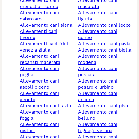
allevamento cani
allevamento cani
moncalieri torino
macerata
allevamento cani
allevamento cani
catanzaro
liguria
allevamento cani siena
allevamento cani lecce
allevamenti cani
allevamento cani
livorno
cuneo
allevamenti cani friuli
allevamento cani pavia
venezia giulia
allevamento cani biella
allevamento cani
allevamento cani
recanati macerata
modena
allevamento cani
allevamento cani
puglia
pescara
allevamento cani
allevamento cani
ascoli piceno
pesaro e urbino
allevamento cani
allevamento cani
veneto
ancona
allevamento cani lazio
allevamento cani pisa
allevamento cani
allevamento cani
foggia
belluno
allevamento cani
allevamento cani
pistoia
legnago verona
allevamento cani
allevamento cani