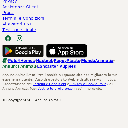
Privacy
Assistenza Clienti
Press
Termini e Condizioni
Allevatori ENCI
Test cane ideale
Pets4Homes
Hastnet
PuppyPlaats
MundoAnimalia
Annunci Animali
Lancaster Puppies
AnnunciAnimali.it utilizza i cookie su questo sito per migliorare la tua
esperienza utente. L'uso di questo sito Web e di altri servizi implica
l'accettazione dei
Termini e Condizioni
e
Privacy e Cookie Policy
di
AnnunciAnimali. Puoi
gestire le preferenze
in ogni momento.
© Copyright
2026
-
AnnunciAnimali