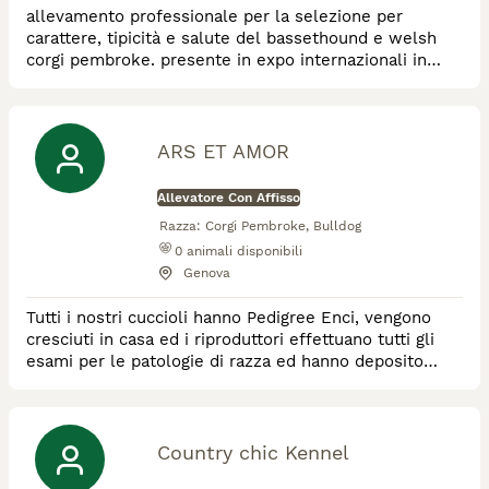
allevamento professionale per la selezione per
carattere, tipicità e salute del bassethound e welsh
corgi pembroke. presente in expo internazionali in
Italia e estero con ottimi risultati. Servizio di pensione
ARS ET AMOR
Allevatore Con Affisso
Razza:
Corgi Pembroke, Bulldog
0
animali disponibili
Genova
Tutti i nostri cuccioli hanno Pedigree Enci, vengono
cresciuti in casa ed i riproduttori effettuano tutti gli
esami per le patologie di razza ed hanno deposito
DNA. Alleviamo Bulldog inglesi e Welsh Corgi
Pembroke
Country chic Kennel