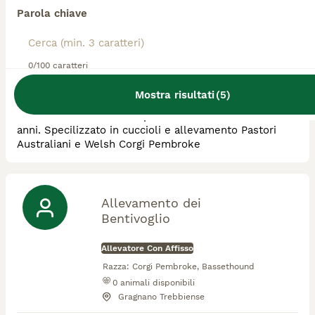
Parola chiave
Allevatore Con Affisso
Razza:
Corgi Pembroke, Australian
Shepherd
0/100 caratteri
0
animali disponibili
Montecatini Val di Cecina
Mostra risultati
(
5
)
Istruttore cinofilo con esperienza e studi di oltre 15
anni. Specilizzato in cuccioli e allevamento Pastori
Australiani e Welsh Corgi Pembroke
Allevamento dei
Bentivoglio
Allevatore Con Affisso
Razza:
Corgi Pembroke, Bassethound
0
animali disponibili
Gragnano Trebbiense