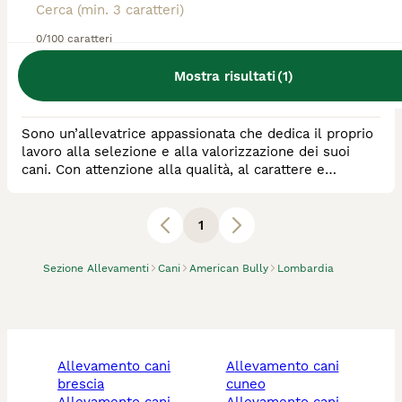
Allevatore Con Affisso
0/100 caratteri
Razza:
American Bully
Mostra risultati
(
1
)
0
animali disponibili
Adrara San Rocco
Sono un’allevatrice appassionata che dedica il proprio
lavoro alla selezione e alla valorizzazione dei suoi
cani. Con attenzione alla qualità, al carattere e
all’estetica, seguo ogni cucciolata con cura e
professionalità, ponendo al centro il benessere dei
cuccioli e la serietà dell’allevamento. Il mio obiettivo
1
è crescere soggetti sani, equilibrati e rappresentativi
della razza.
Sezione Allevamenti
Cani
American Bully
Lombardia
allevamento cani
allevamento cani
brescia
cuneo
allevamento cani
allevamento cani