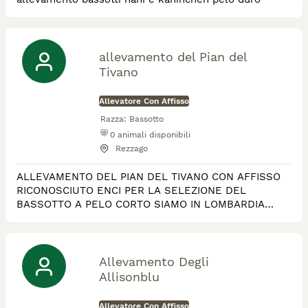
allevamento del Pian del
Tivano
Allevatore Con Affisso
Razza:
Bassotto
0
animali disponibili
Rezzago
ALLEVAMENTO DEL PIAN DEL TIVANO CON AFFISSO
RICONOSCIUTO ENCI PER LA SELEZIONE DEL
BASSOTTO A PELO CORTO SIAMO IN LOMBARDIA
SOLO PER CHI LI POSSA AMARE PER TUTTA LA VITA
WWW.BASSOTTIPIANTIVANO.ALTERVISTA.ORG
BASSOTTIPIANTIVANO@ALTERVISTA.ORG
youtube.com@bassottipiantivano facebook Adriana
Allevamento Degli
Santambrogio
Allisonblu
Allevatore Con Affisso