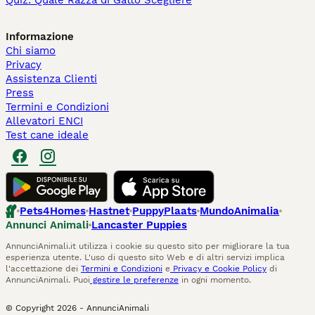
Quiz: Quale Razza di Gatto Scegliere
Informazione
Chi siamo
Privacy
Assistenza Clienti
Press
Termini e Condizioni
Allevatori ENCI
Test cane ideale
Pets4Homes
Hastnet
PuppyPlaats
MundoAnimalia
Annunci Animali
Lancaster Puppies
AnnunciAnimali.it utilizza i cookie su questo sito per migliorare la tua
esperienza utente. L'uso di questo sito Web e di altri servizi implica
l'accettazione dei
Termini e Condizioni
e
Privacy e Cookie Policy
di
AnnunciAnimali. Puoi
gestire le preferenze
in ogni momento.
© Copyright
2026
-
AnnunciAnimali