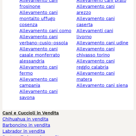
allevamento cani
allevamenti cani prato
frosinone
allevamento cani
allevamento cani
arezzo
montalto uffugo
allevamento cani
cosenza
caserta
allevamento cani como
allevamenti cani
allevamento cani
livorno
verbano-cusio-ossola
allevamento cani udine
allevamento cani
allevamento cani
casale monferrato
chivasso torino
alessandria
allevamento cani
allevamento cani
reggio calabria
fermo
allevamento cani
allevamento cani
matera
campania
allevamento cani siena
allevamento cani
savona
Cani e Cuccioli in Vendita
Chihuahua in vendita
Barboncino in vendita
Labrador in vendita