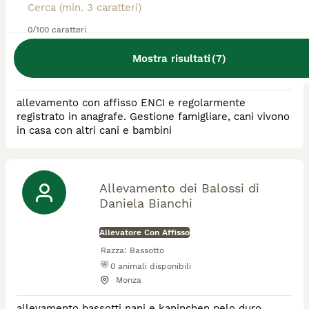
Allevatore Con Affisso
0/100 caratteri
Razza:
Bassotto, Collie, Levriero
Mostra risultati
(
7
)
1
animali disponibili
Albavilla
allevamento con affisso ENCI e regolarmente
registrato in anagrafe. Gestione famigliare, cani vivono
in casa con altri cani e bambini
Allevamento dei Balossi di
Daniela Bianchi
Allevatore Con Affisso
Razza:
Bassotto
0
animali disponibili
Monza
allevamento bassotti nani e kaninchen pelo duro