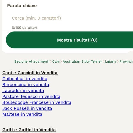
Parola chiave
0/100 caratteri
Abbiamo trovato 0 Allevamento di Australian
Silky Terrier, Lerici.
Mostra risultati
(
0
)
Prova invece a cercare tutti i Cani
Sezione Allevamenti
Cani
Australian Silky Terrier
Liguria
Provinc
Cani e Cuccioli in Vendita
Chihuahua in vendita
Barboncino in vendita
Labrador in vendita
Pastore Tedesco in vendita
Bouledogue Francese in vendita
Jack Russell in vendita
Maltese in vendita
Gatti e Gattini in Vendita