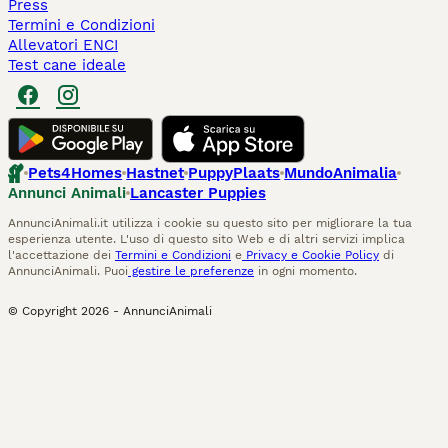
Press
Termini e Condizioni
Allevatori ENCI
Test cane ideale
Pets4Homes
Hastnet
PuppyPlaats
MundoAnimalia
Annunci Animali
Lancaster Puppies
AnnunciAnimali.it utilizza i cookie su questo sito per migliorare la tua
esperienza utente. L'uso di questo sito Web e di altri servizi implica
l'accettazione dei
Termini e Condizioni
e
Privacy e Cookie Policy
di
AnnunciAnimali. Puoi
gestire le preferenze
in ogni momento.
© Copyright
2026
-
AnnunciAnimali