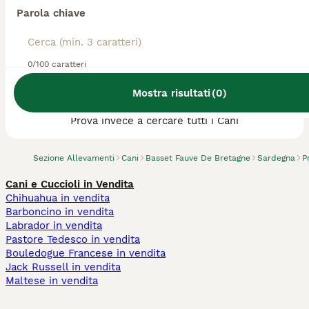
Parola chiave
0/100 caratteri
Abbiamo trovato 0 Allevamento di Basset
Mostra risultati
(
0
)
Fauve De Bretagne, Guspini.
Prova invece a cercare tutti i Cani
Sezione Allevamenti
Cani
Basset Fauve De Bretagne
Sardegna
P
Cani e Cuccioli in Vendita
Chihuahua in vendita
Barboncino in vendita
Labrador in vendita
Pastore Tedesco in vendita
Bouledogue Francese in vendita
Jack Russell in vendita
Maltese in vendita