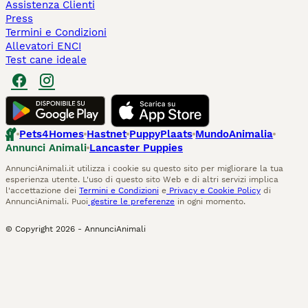
Assistenza Clienti
Press
Termini e Condizioni
Allevatori ENCI
Test cane ideale
Pets4Homes
Hastnet
PuppyPlaats
MundoAnimalia
Annunci Animali
Lancaster Puppies
AnnunciAnimali.it utilizza i cookie su questo sito per migliorare la tua
esperienza utente. L'uso di questo sito Web e di altri servizi implica
l'accettazione dei
Termini e Condizioni
e
Privacy e Cookie Policy
di
AnnunciAnimali. Puoi
gestire le preferenze
in ogni momento.
© Copyright
2026
-
AnnunciAnimali