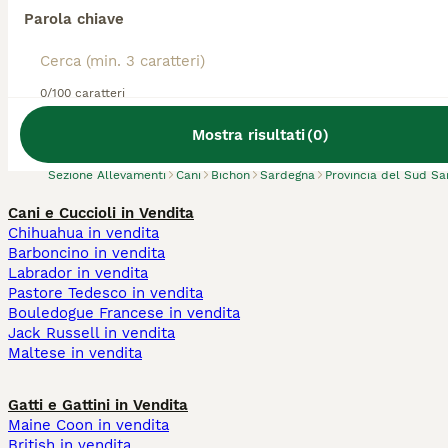
Parola chiave
Abbiamo trovato 0 Allevamento di Bichon,
0/100 caratteri
Guspini.
Prova invece a cercare tutti i Cani
Mostra risultati
(
0
)
Sezione Allevamenti
Cani
Bichon
Sardegna
Provincia del Sud S
Cani e Cuccioli in Vendita
Chihuahua in vendita
Barboncino in vendita
Labrador in vendita
Pastore Tedesco in vendita
Bouledogue Francese in vendita
Jack Russell in vendita
Maltese in vendita
Gatti e Gattini in Vendita
Maine Coon in vendita
British in vendita