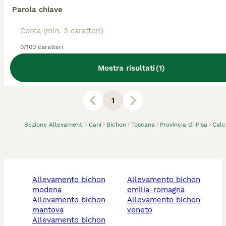
Allevatore Con Affisso
Parola chiave
Razza:
Bichon, Barboncino, Barbone
0
animali disponibili
Monte San Pietro
0/100 caratteri
Allevamento barboni toy, nani, grande mole e bichon
Mostra risultati
(
1
)
havanese
1
Sezione Allevamenti
Cani
Bichon
Toscana
Provincia di Pisa
Calc
allevamento bichon
allevamento bichon
modena
emilia-romagna
allevamento bichon
allevamento bichon
mantova
veneto
allevamento bichon