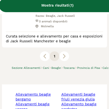
Mostra risultati
(
1
)
Allevatore Con Affisso
Razza:
Beagle, Jack Russell
0
animali disponibili
Molinella
Curata selezione e allevamento per casa e esposizioni
di Jack Russell Manchester e beagle
1
Sezione Allevamenti
Cani
Beagle
Toscana
Provincia di Pisa
Calc
allevamento beagle
allevamenti beagle
bergamo
friuli venezia giulia
allevamenti beagle
allevamento beagle
verona
sardegna