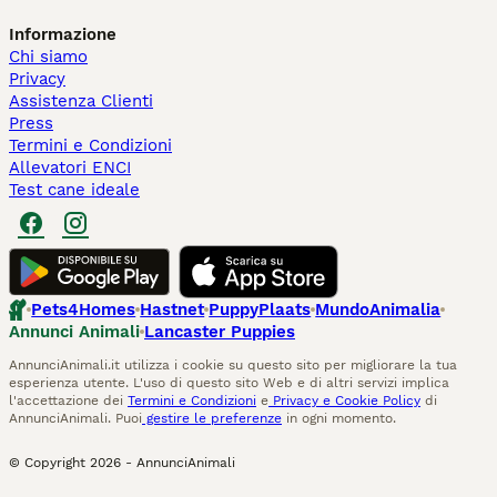
Informazione
Chi siamo
Privacy
Assistenza Clienti
Press
Termini e Condizioni
Allevatori ENCI
Test cane ideale
Pets4Homes
Hastnet
PuppyPlaats
MundoAnimalia
Annunci Animali
Lancaster Puppies
AnnunciAnimali.it utilizza i cookie su questo sito per migliorare la tua
esperienza utente. L'uso di questo sito Web e di altri servizi implica
l'accettazione dei
Termini e Condizioni
e
Privacy e Cookie Policy
di
AnnunciAnimali. Puoi
gestire le preferenze
in ogni momento.
© Copyright
2026
-
AnnunciAnimali