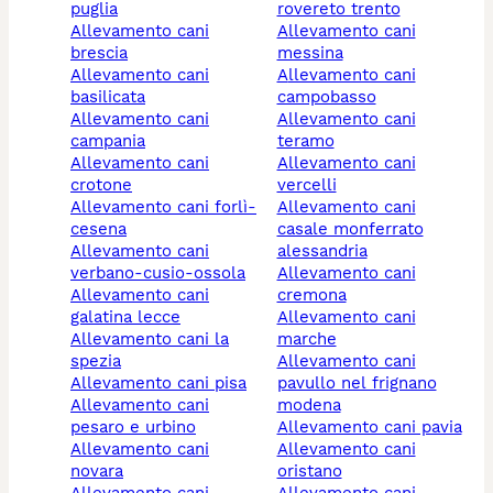
puglia
rovereto trento
allevamento cani
allevamento cani
brescia
messina
allevamento cani
allevamento cani
basilicata
campobasso
allevamento cani
allevamento cani
campania
teramo
allevamento cani
allevamento cani
crotone
vercelli
allevamento cani forlì-
allevamento cani
cesena
casale monferrato
allevamento cani
alessandria
verbano-cusio-ossola
allevamento cani
allevamento cani
cremona
galatina lecce
allevamento cani
allevamento cani la
marche
spezia
allevamento cani
allevamento cani pisa
pavullo nel frignano
allevamento cani
modena
pesaro e urbino
allevamento cani pavia
allevamento cani
allevamento cani
novara
oristano
allevamento cani
allevamento cani