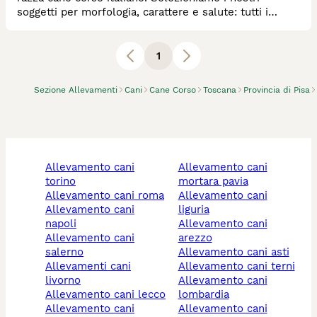
soggetti per morfologia, carattere e salute: tutti i
nostri cani sono testati per le principali patologie di
razza (displasia di anca e gomito, profilo genetico,
DSRA) e sani. Partecipano a esposizioni canine di
1
bellezza e a prove di lavoro e sono socializzati in
ambiente casalingo con persone, bam
Sezione Allevamenti
Cani
Cane Corso
Toscana
Provincia di Pisa
allevamento cani
allevamento cani
torino
mortara pavia
allevamento cani roma
allevamento cani
allevamento cani
liguria
napoli
allevamento cani
allevamento cani
arezzo
salerno
allevamento cani asti
allevamenti cani
allevamento cani terni
livorno
allevamento cani
allevamento cani lecco
lombardia
allevamento cani
allevamento cani