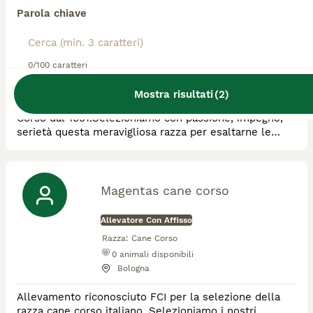
Parola chiave
Allevatore Con Affisso
Razza:
Cane Corso, Pinscher Miniatura
2
animali disponibili
0/100 caratteri
Rocchetta di Vara
Mostra risultati
(
2
)
Allevamento riconosciuto ENCI,Fci,SACC del Cane
Corso dal 1991.Selezioniamo con passione, impegno,
serietà questa meravigliosa razza per esaltarne le
caratteristiche morfologiche e funzionali. Tutti i nostri
soggetti sono visibili in allevamento, testati per
displasia di anche e gomiti, cardiopatie, ocd, hanno un
carattere fantastico, aperto e socievole. Tutti campioni
Magentas cane corso
di bellezza di vario livello
Allevatore Con Affisso
Razza:
Cane Corso
0
animali disponibili
Bologna
Allevamento riconosciuto FCI per la selezione della
razza cane corso italiano. Selezioniamo i nostri