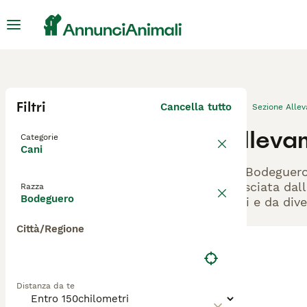
Filtri
Cancella tutto
Sezione Alle
Alleva
Categorie
Cani
Gli Bodeguero
rilasciata dal
Razza
Bodeguero
cani e da dive
Città/Regione
Distanza da te