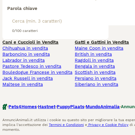
Parola chiave
0/100 caratteri
Cani e Cuccioli in Vendita
Gatti e Gattini in Vendita
Chihuahua in vendita
Maine Coon in vendita
Barboncino in vendita
British in vendita
Labrador in vendita
Ragdoll in vendita
Pastore Tedesco in vendita
Bengala in vendita
Bouledogue Francese in vendita
Scottish in vendita
Jack Russell in vendita
Persiano in vendita
Maltese in vendita
Siberiano in vendita
Pets4Homes
Hastnet
PuppyPlaats
MundoAnimalia
Annun
AnnunciAnimali.it utilizza i cookie su questo sito per migliorare la tua esper
implica l'accettazione dei
Termini e Condizioni
e
Privacy e Cookie Policy
di 
momento.