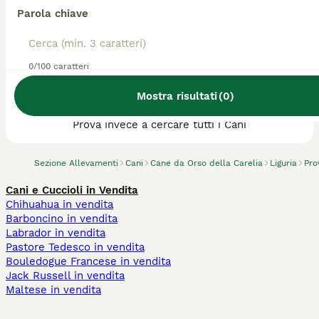
Parola chiave
0/100 caratteri
Abbiamo trovato 0 Allevamento di Cane da
Mostra risultati
(
0
)
Orso della Carelia, Lerici.
Prova invece a cercare tutti i Cani
Sezione Allevamenti
Cani
Cane da Orso della Carelia
Liguria
Pro
Cani e Cuccioli in Vendita
Chihuahua in vendita
Barboncino in vendita
Labrador in vendita
Pastore Tedesco in vendita
Bouledogue Francese in vendita
Jack Russell in vendita
Maltese in vendita