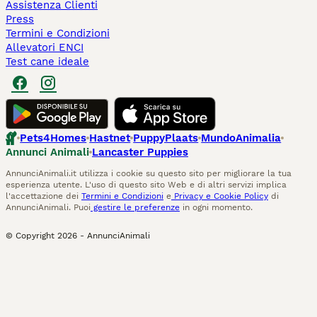
Assistenza Clienti
Press
Termini e Condizioni
Allevatori ENCI
Test cane ideale
Pets4Homes
Hastnet
PuppyPlaats
MundoAnimalia
Annunci Animali
Lancaster Puppies
AnnunciAnimali.it utilizza i cookie su questo sito per migliorare la tua
esperienza utente. L'uso di questo sito Web e di altri servizi implica
l'accettazione dei
Termini e Condizioni
e
Privacy e Cookie Policy
di
AnnunciAnimali. Puoi
gestire le preferenze
in ogni momento.
© Copyright
2026
-
AnnunciAnimali