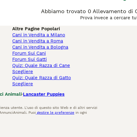
Abbiamo trovato 0 Allevamento di 
Prova invece a cercare tut
Altre Pagine Popolari
Cani in Vendita a Milano
Cani in Vendita a Roma
Cani in Vendita a Bologna
Forum Sui Cani
Forum Sui Gatti
Quiz: Quale Razza di Cane
Scegliere
Quiz: Quale Razza di Gatto
Scegliere
ci Animali
Lancaster Puppies
ienza utente. L'uso di questo sito Web e di altri servizi
AnnunciAnimali. Puoi
gestire le preferenze
in ogni