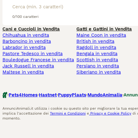
0/100 caratteri
Cani e Cuccioli in Vendita
Gatti e Gattini in Vendita
Chihuahua in vendita
Maine Coon in vendita
Barboncino in vendita
British in vendita
Labrador in vendita
Ragdoll in vendita
Pastore Tedesco in vendita
Bengala in vendita
Bouledogue Francese in vendita
Scottish in vendita
Jack Russell in vendita
Persiano in vendita
Maltese in vendita
Siberiano in vendita
Pets4Homes
Hastnet
PuppyPlaats
MundoAnimalia
Annun
AnnunciAnimali.it utilizza i cookie su questo sito per migliorare la tua esper
implica l'accettazione dei
Termini e Condizioni
e
Privacy e Cookie Policy
di 
momento.