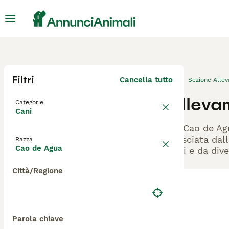
Filtri
Cancella tutto
Sezione Alle
Alleva
Categorie
Cani
Gli Cao de Ag
rilasciata dal
Razza
Cao de Agua
cani e da dive
Città/Regione
Parola chiave