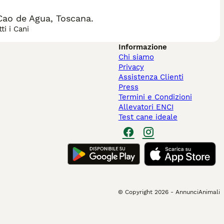
Cao de Agua, Toscana.
ti i Cani
Informazione
Chi siamo
Privacy
Assistenza Clienti
Press
Termini e Condizioni
Allevatori ENCI
Test cane ideale
© Copyright
2026
-
AnnunciAnimali