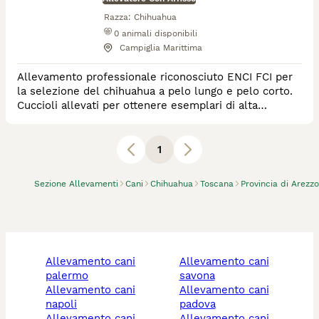
Razza:
Chihuahua
0
animali disponibili
Campiglia Marittima
Allevamento professionale riconosciuto ENCI FCI per
la selezione del chihuahua a pelo lungo e pelo corto.
Cuccioli allevati per ottenere esemplari di alta
genealogia, in salute ed equilibrati. Adulti testati per
le frequenti patologie di razza.
1
Sezione Allevamenti
Cani
Chihuahua
Toscana
Provincia di Arezzo
allevamento cani
allevamento cani
palermo
savona
allevamento cani
allevamento cani
napoli
padova
allevamento cani
allevamento cani