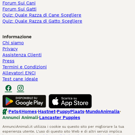
Forum Sui Cani
Forum Sui Gatti
Quiz: Quale Razza di Cane Scegliere
Quiz: Quale Razza di Gatto Scegliere
Informazione
Chi siamo
Privacy
Assistenza Clienti
Press
Termini e Condizioni
Allevatori ENCI
Test cane ideale
Pets4Homes
Hastnet
PuppyPlaats
MundoAnimalia
Annunci Animali
Lancaster Puppies
AnnunciAnimali.it utilizza i cookie su questo sito per migliorare la tua
esperienza utente. L'uso di questo sito Web e di altri servizi implica