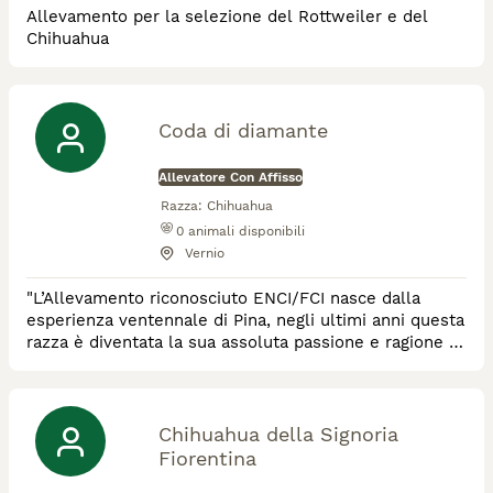
Allevamento per la selezione del Rottweiler e del
Chihuahua
Coda di diamante
Allevatore Con Affisso
Razza:
Chihuahua
0
animali disponibili
Vernio
"L’Allevamento riconosciuto ENCI/FCI nasce dalla
esperienza ventennale di Pina, negli ultimi anni questa
razza è diventata la sua assoluta passione e ragione di
impegno costante e crescente. Chihuahua Coda di
Diamante alleva i suoi esemplari in casa, si tratta
infatti di un allevamento familiare che permette ai
cuccioli di nascere già circondati da amore umano."
Chihuahua della Signoria
Fiorentina