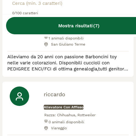
PORTA
0/100 caratteri
Allevatore Con Affisso
Mostra risultati
(
7
)
Razza:
Chihuahua, Barboncino, Volpino
Pomerania
1
animali disponibili
San Giuliano Terme
Alleviamo da 20 anni con passione Barboncini toy
nelle varie colorazioni. Disponibili cuccioli con
PEDIGREE ENCI/FCI di ottima genealogia,tutti genitori
dei cuccioli sono testati geneticamente.I cuccioli
saranno affidati dopo 60 giorni con sverminazione
vaccinazione, microchip, iscrizione ASL certificato di
buona salute
riccardo
Allevatore Con Affisso
Razza:
Chihuahua, Rottweiler
0
animali disponibili
Viareggio