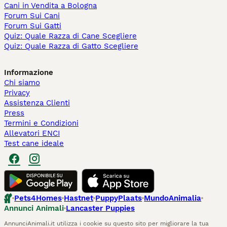
Cani in Vendita a Bologna
Forum Sui Cani
Forum Sui Gatti
Quiz: Quale Razza di Cane Scegliere
Quiz: Quale Razza di Gatto Scegliere
Informazione
Chi siamo
Privacy
Assistenza Clienti
Press
Termini e Condizioni
Allevatori ENCI
Test cane ideale
Pets4Homes
Hastnet
PuppyPlaats
MundoAnimalia
Annunci Animali
Lancaster Puppies
AnnunciAnimali.it utilizza i cookie su questo sito per migliorare la tua