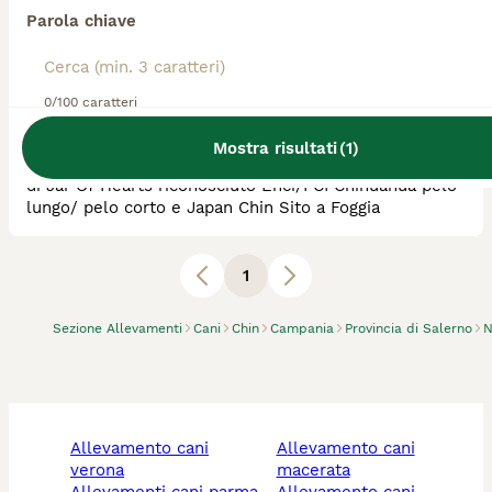
Parola chiave
Allevatore Con Affisso
Razza:
Chin, Chihuahua, Barboncino Toy
0
animali disponibili
0/100 caratteri
Foggia
Mostra risultati
(
1
)
Allevamento di Doriana Campagna, titolare dell’affisso
di Jar Of Hearts riconosciuto Enci/FCI Chihuahua pelo
lungo/ pelo corto e Japan Chin Sito a Foggia
1
Sezione Allevamenti
Cani
Chin
Campania
Provincia di Salerno
N
allevamento cani
allevamento cani
verona
macerata
allevamenti cani parma
allevamento cani