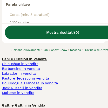
Parola chiave
0/100 caratteri
Abbiamo trovato 0 Allevamento di Chow
Chow, Bucine.
Mostra risultati
(
0
)
Prova invece a cercare tutti i Cani
Sezione Allevamenti
Cani
Chow Chow
Toscana
Provincia di Arez
Cani e Cuccioli in Vendita
Chihuahua in vendita
Barboncino in vendita
Labrador in vendita
Pastore Tedesco in vendita
Bouledogue Francese in vendita
Jack Russell in vendita
Maltese in vendita
Gatti e Gattini in Vendita