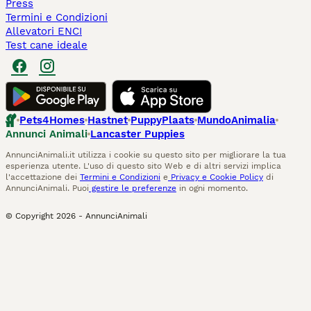
Press
Termini e Condizioni
Allevatori ENCI
Test cane ideale
Pets4Homes
Hastnet
PuppyPlaats
MundoAnimalia
Annunci Animali
Lancaster Puppies
AnnunciAnimali.it utilizza i cookie su questo sito per migliorare la tua
esperienza utente. L'uso di questo sito Web e di altri servizi implica
l'accettazione dei
Termini e Condizioni
e
Privacy e Cookie Policy
di
AnnunciAnimali. Puoi
gestire le preferenze
in ogni momento.
© Copyright
2026
-
AnnunciAnimali