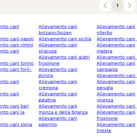
1
allevamento cani
allevamento cani
bolzano/bozen
viterbo
ento cani napoli
allevamento cani sicilia
allevamento cani 
ento cani rimini
allevamento cani
allevamento cani
siracusa
matera
allevamento cani alatri
allevamento cani
ento cani torino
frosinone
allevamento cani
allevamento cani
campania
gorizia
allevamento can
allevamento cani
allevamento cani
cremona
perugia
allevamento cani
allevamento cani
galatina
vicenza
ento cani bari
allevamento cani
allevamento cani 
monza e della brianza
allevamento cani
allevamento cani
frosinone
ento cani siena
palermo
allevamento cani
trieste