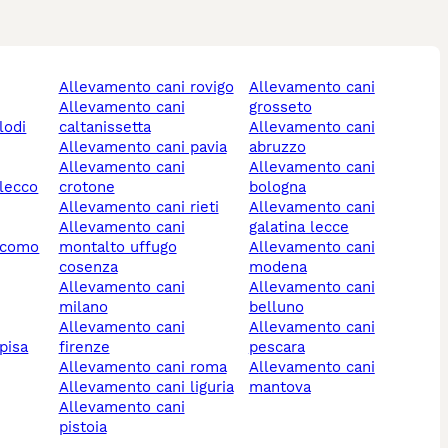
allevamento cani rovigo
allevamento cani
allevamento cani
grosseto
lodi
caltanissetta
allevamento cani
allevamento cani pavia
abruzzo
allevamento cani
allevamento cani
 lecco
crotone
bologna
allevamento cani rieti
allevamento cani
allevamento cani
galatina lecce
i como
montalto uffugo
allevamento cani
cosenza
modena
allevamento cani
allevamento cani
milano
belluno
allevamento cani
allevamento cani
pisa
firenze
pescara
allevamento cani roma
allevamento cani
allevamento cani liguria
mantova
allevamento cani
pistoia