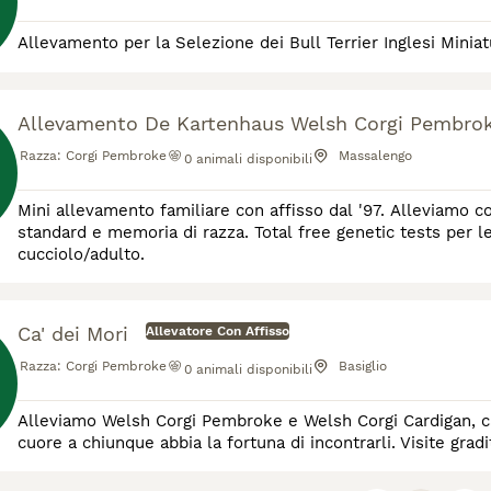
Allevamento per la Selezione dei Bull Terrier Inglesi Mini
Allevamento De Kartenhaus Welsh Corgi Pembro
Razza:
Corgi Pembroke
Massalengo
0
animali disponibili
Mini allevamento familiare con affisso dal '97. Alleviamo c
standard e memoria di razza. Total free genetic tests per le 
cucciolo/adulto.
Ca' dei Mori
Allevatore Con Affisso
Razza:
Corgi Pembroke
Basiglio
0
animali disponibili
Alleviamo Welsh Corgi Pembroke e Welsh Corgi Cardigan, cani meravigliosi, intelligenti, allegri e vivaci capaci di rubare il
cuore a chiunque abbia la fortuna di incontrarli. Visite gra