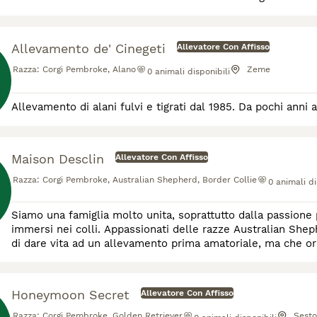
Allevamento de' Cinegeti
Allevatore Con Affisso
Razza:
Corgi Pembroke, Alano
Zeme
0
animali disponibili
Allevamento di alani fulvi e tigrati dal 1985. Da pochi anni
Maison Desclin
Allevatore Con Affisso
Razza:
Corgi Pembroke, Australian Shepherd, Border Collie
0
animali di
Siamo una famiglia molto unita, soprattutto dalla passione p
immersi nei colli. Appassionati delle razze Australian Shepherd, Border Collie e Welsh Corgi Pembroke, abbiamo deciso
di dare vita ad un allevamento prima amatoriale, ma che ora
pochi riproduttori e cucciolate all’anno.
Honeymoon Secret
Allevatore Con Affisso
Razza:
Corgi Pembroke, Golden Retriever
Sesto