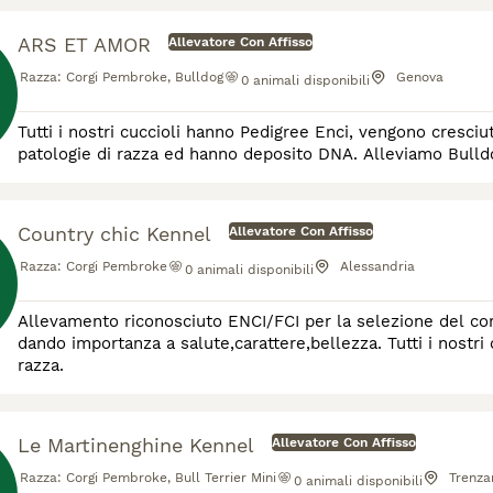
ARS ET AMOR
Allevatore Con Affisso
Razza:
Corgi Pembroke, Bulldog
Genova
0
animali disponibili
Tutti i nostri cuccioli hanno Pedigree Enci, vengono cresciuti
patologie di razza ed hanno deposito DNA. Alleviamo Bulld
Country chic Kennel
Allevatore Con Affisso
Razza:
Corgi Pembroke
Alessandria
0
animali disponibili
Allevamento riconosciuto ENCI/FCI per la selezione del c
dando importanza a salute,carattere,bellezza. Tutti i nostri
razza.
Le Martinenghine Kennel
Allevatore Con Affisso
Razza:
Corgi Pembroke, Bull Terrier Mini
Trenza
0
animali disponibili