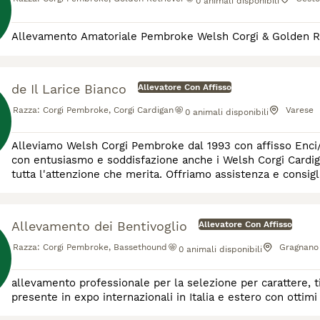
0
animali disponibili
Allevamento Amatoriale Pembroke Welsh Corgi & Golden R
de Il Larice Bianco
Allevatore Con Affisso
Razza:
Corgi Pembroke, Corgi Cardigan
Varese
0
animali disponibili
Alleviamo Welsh Corgi Pembroke dal 1993 con affisso Enci/Fc
con entusiasmo e soddisfazione anche i Welsh Corgi Cardigan
tutta l'attenzione che merita. Offriamo assistenza e consigl
Seguiamo con particolare attenzio
Allevamento dei Bentivoglio
Allevatore Con Affisso
Razza:
Corgi Pembroke, Bassethound
Gragnano
0
animali disponibili
allevamento professionale per la selezione per carattere, 
presente in expo internazionali in Italia e estero con ottimi 