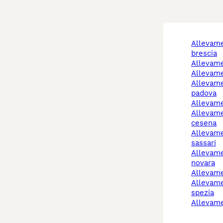
allevamento cani
brescia
allevam
allevam
allevamento cani
padova
allevam
allevamento cani forlì-
cesena
allevamento cani
sassari
allevamento cani
novara
allevam
allevamento cani la
spezia
allevam