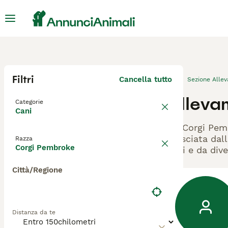
Filtri
Cancella tutto
Sezione Alle
Alleva
Categorie
Cani
Gli Corgi Pem
rilasciata dal
Razza
Corgi Pembroke
cani e da dive
Città/Regione
Distanza da te