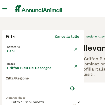
Filtri
Cancella tutto
Sezione Alle
Alleva
Categorie
Cani
Gli Griffon Bl
denominazione
Razza
Griffon Bleu De Gascogne
Cinofilia Ital
requisiti.
Città/Regione
Distanza da te