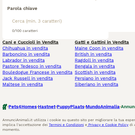
Parola chiave
0/100 caratteri
Cani e Cuccioli in Vendita
Gatti e Gattini in Vendita
Chihuahua in vendita
Maine Coon in vendita
Barboncino in vendita
British in vendita
Labrador in vendita
Ragdoll in vendita
Pastore Tedesco in vendita
Bengala in vendita
Bouledogue Francese in vendita
Scottish in vendita
Jack Russell in vendita
Persiano in vendita
Maltese in vendita
Siberiano in vendita
Pets4Homes
Hastnet
PuppyPlaats
MundoAnimalia
Annun
AnnunciAnimali.it utilizza i cookie su questo sito per migliorare la tua esper
implica l'accettazione dei
Termini e Condizioni
e
Privacy e Cookie Policy
di 
momento.