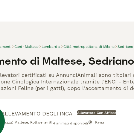
vamenti
Cani
Maltese
Lombardia
Città metropolitana di Milano
Sedriano
mento di Maltese, Sedrian
levatori certificati su AnnunciAnimali sono titolari
one Cinologica Internazionale tramite l'ENCI - Ente 
azioni Feline (per i gatti), dopo l'accertamento di d
ALLEVAMENTO DEGLI INCA
Allevatore Con Affisso
Razza:
Maltese, Rottweiler
Pavia
4
animali disponibili