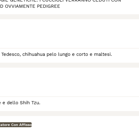
OGIE GENETICHE. I CUCCIOLI VERRANNO CEDUTI CON
 ED OVVIAMENTE PEDIGREE
 Tedesco, chihuahua pelo lungo e corto e maltesi.
 e dello Shih Tzu.
vatore Con Affisso