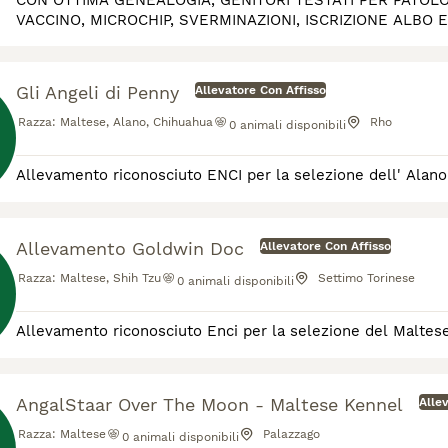
CON OTTIMA GENEALOGIA, GENITORI TESTATI PER PATOL
VACCINO, MICROCHIP, SVERMINAZIONI, ISCRIZIONE ALBO
Gli Angeli di Penny
Allevatore Con Affisso
Razza:
Maltese, Alano, Chihuahua
Rho
0
animali disponibili
Allevamento riconosciuto ENCI per la selezione dell' Alano
Allevamento Goldwin Doc
Allevatore Con Affisso
Razza:
Maltese, Shih Tzu
Settimo Torinese
0
animali disponibili
Allevamento riconosciuto Enci per la selezione del Maltese
AngalStaar Over The Moon - Maltese Kennel
Alle
Razza:
Maltese
Palazzago
0
animali disponibili