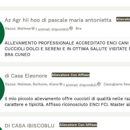
Az Agr hii hoo di pascale maria antonietta
Allevato
Razza:
Maltese
Bra
1
animali disponibili
ALLEVAMENTO PROFESSIONALE ACCREDITATO ENCI CANI RAZZA M
CUCCIOLI DOLCI E SERENI E IN OTTIMA SALUTE VISITATE NOSTRO SITO MASSIMA ASSISTENZA POST VENDITA SIAMO A
BRA CUNEO
di Casa Eleonore
Allevatore Con Affisso
Razza:
Maltese, Barbone, Alano
Carpignano Ses
1
animali disponibili
Il mio piccolo allevamento offre cuccioli di qualità nelle r
carattere e tipicità. Affisso riconosciuto ENCI FCI. Master a
DI CASA IBISCOBLU
Allevatore Con Affisso