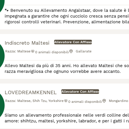
🐾 Benvenuto su Allevamento Angalstaar, dove la salute è la
impegnata a garantire che ogni cucciolo cresca senza pensieri. 🩺 Ogni cucciolo nasce da genitori sani, sotto
rigorosi controlli veterinari. Prevenzione, alimentazione bi
cuccioli vitali e felici. 🌿 Il nostro impegno pe
Indiscreto Maltesi
Allevatore Con Affisso
Razza:
Maltese
Gallarate
0
animali disponibili
Allevo Maltesi da più di 35 anni. Ho allevato Maltesi che s
razza meravigliosa che ognuno vorrebbe avere accanto.
LOVEDREAMKENNEL
Allevatore Con Affisso
Razza:
Maltese, Shih Tzu, Yorkshire
Mongardino
0
animali disponibili
Siamo un allevamento professionale nelle verdi colline de
amore: shihtzu, maltesi, yorkshire, labrador, e per i gatti i 