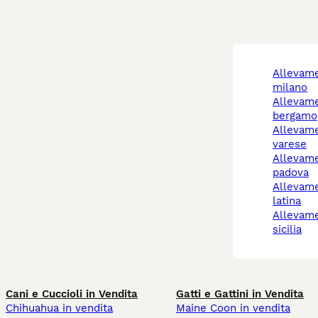
allevamento maltese
milano
allevamento maltese
bergamo
allevamento maltese
varese
allevamento maltese
padova
allevamento maltese
latina
allevamento maltese
sicilia
Cani e Cuccioli in Vendita
Gatti e Gattini in Vendita
Chihuahua in vendita
Maine Coon in vendita