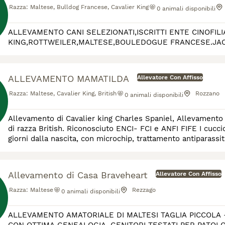
Razza:
Maltese, Bulldog Francese, Cavalier King
0
animali disponibili
ALLEVAMENTO CANI SELEZIONATI,ISCRITTI ENTE CINOFILI
KING,ROTTWEILER,MALTESE,BOULEDOGUE FRANCESE.JACK
ALLEVAMENTO MAMATILDA
Allevatore Con Affisso
Razza:
Maltese, Cavalier King, British
Rozzano
0
animali disponibili
Allevamento di Cavalier king Charles Spaniel, Allevamento d
di razza British. Riconosciuto ENCI- FCI e ANFI FIFE I cucc
giorni dalla nascita, con microchip, trattamento antiparass
test genetici dei genitori. Per quanto
Allevamento di Casa Braveheart
Allevatore Con Affisso
Razza:
Maltese
Rezzago
0
animali disponibili
ALLEVAMENTO AMATORIALE DI MALTESI TAGLIA PICCOLA 