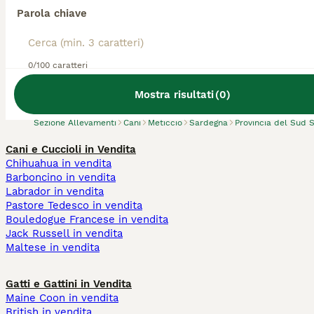
Parola chiave
Abbiamo trovato 0 Allevamento di Meticcio,
0/100 caratteri
Guspini.
Prova invece a cercare tutti i Cani
Mostra risultati
(
0
)
Sezione Allevamenti
Cani
Meticcio
Sardegna
Provincia del Sud 
Cani e Cuccioli in Vendita
Chihuahua in vendita
Barboncino in vendita
Labrador in vendita
Pastore Tedesco in vendita
Bouledogue Francese in vendita
Jack Russell in vendita
Maltese in vendita
Gatti e Gattini in Vendita
Maine Coon in vendita
British in vendita