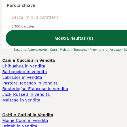
Parola chiave
Abbiamo trovato 0 Allevamento di Pitbull,
0/100 caratteri
Bucine.
Prova invece a cercare tutti i Cani
Mostra risultati
(
0
)
Sezione Allevamenti
Cani
Pitbull
Toscana
Provincia di Arezzo
B
Cani e Cuccioli in Vendita
Chihuahua in vendita
Barboncino in vendita
Labrador in vendita
Pastore Tedesco in vendita
Bouledogue Francese in vendita
Jack Russell in vendita
Maltese in vendita
Gatti e Gattini in Vendita
Maine Coon in vendita
British in vendita