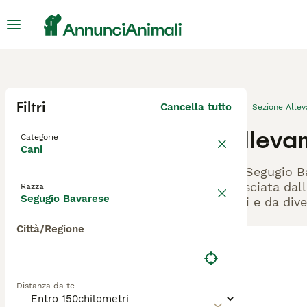
Filtri
Cancella tutto
Sezione Alle
Alleva
Categorie
Cani
Gli Segugio B
rilasciata dal
Razza
Segugio Bavarese
cani e da dive
Città/Regione
Distanza da te