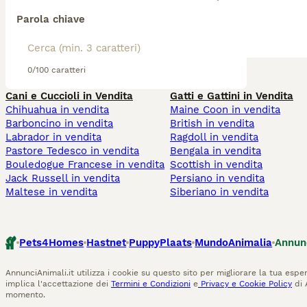
Parola chiave
0/100 caratteri
Cani e Cuccioli in Vendita
Gatti e Gattini in Vendita
Chihuahua in vendita
Maine Coon in vendita
Barboncino in vendita
British in vendita
Labrador in vendita
Ragdoll in vendita
Pastore Tedesco in vendita
Bengala in vendita
Bouledogue Francese in vendita
Scottish in vendita
Jack Russell in vendita
Persiano in vendita
Maltese in vendita
Siberiano in vendita
Pets4Homes
Hastnet
PuppyPlaats
MundoAnimalia
Annun
AnnunciAnimali.it utilizza i cookie su questo sito per migliorare la tua esper
implica l'accettazione dei
Termini e Condizioni
e
Privacy e Cookie Policy
di 
momento.