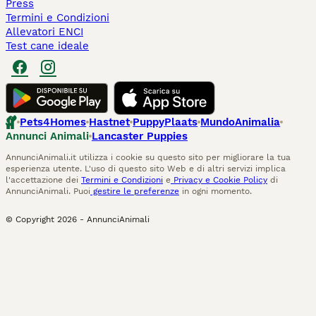
Press
Termini e Condizioni
Allevatori ENCI
Test cane ideale
Pets4Homes
Hastnet
PuppyPlaats
MundoAnimalia
Annunci Animali
Lancaster Puppies
AnnunciAnimali.it utilizza i cookie su questo sito per migliorare la tua
esperienza utente. L'uso di questo sito Web e di altri servizi implica
l'accettazione dei
Termini e Condizioni
e
Privacy e Cookie Policy
di
AnnunciAnimali. Puoi
gestire le preferenze
in ogni momento.
© Copyright
2026
-
AnnunciAnimali