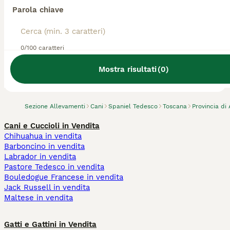
Parola chiave
0/100 caratteri
Abbiamo trovato 0 Allevamento di Spaniel
Tedesco, Bucine.
Mostra risultati
(
0
)
Prova invece a cercare tutti i Cani
Sezione Allevamenti
Cani
Spaniel Tedesco
Toscana
Provincia di
Cani e Cuccioli in Vendita
Chihuahua in vendita
Barboncino in vendita
Labrador in vendita
Pastore Tedesco in vendita
Bouledogue Francese in vendita
Jack Russell in vendita
Maltese in vendita
Gatti e Gattini in Vendita