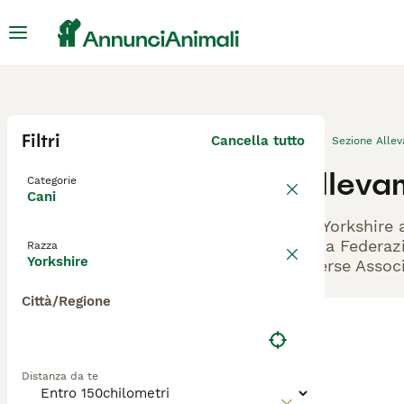
Filtri
Cancella tutto
Sezione Alle
Allevam
Categorie
Cani
Gli Yorkshire 
dalla Federazi
Razza
Yorkshire
diverse Associ
Città/Regione
Distanza da te