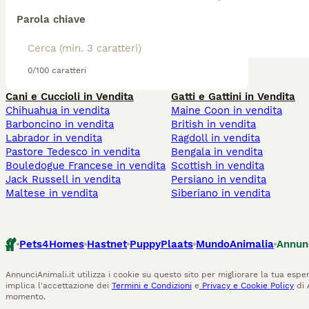
Parola chiave
0/100 caratteri
Cani e Cuccioli in Vendita
Gatti e Gattini in Vendita
Chihuahua in vendita
Maine Coon in vendita
Barboncino in vendita
British in vendita
Labrador in vendita
Ragdoll in vendita
Pastore Tedesco in vendita
Bengala in vendita
Bouledogue Francese in vendita
Scottish in vendita
Jack Russell in vendita
Persiano in vendita
Maltese in vendita
Siberiano in vendita
Pets4Homes
Hastnet
PuppyPlaats
MundoAnimalia
Annun
AnnunciAnimali.it utilizza i cookie su questo sito per migliorare la tua esper
implica l'accettazione dei
Termini e Condizioni
e
Privacy e Cookie Policy
di 
momento.