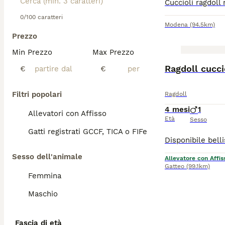
0/100 caratteri
Modena
(94.5km)
Prezzo
Min Prezzo
Max Prezzo
Ragdoll cucci
€
€
Filtri popolari
Ragdoll
4 mesi
1
Allevatori con Affisso
Età
Sesso
Gatti registrati GCCF, TICA o FIFe
Sesso dell'animale
Allevatore con Affis
Gatteo
(99.1km)
Femmina
Maschio
Fascia di età