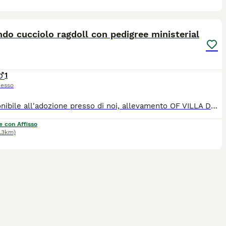
3
do cucciolo ragdoll con pedigree ministerial
1
esso
E' disponibile all'adozione presso di noi, allevamento OF VILLA DESIRE RAGDOLLS bellissimo cucciolo con occhi come zaffiri, nel colore seal bicolore, è figlio di Grandi Campioni Internazionali. Il suo carattere è dolcissimo, affettuoso e interagisce sempre con noi umani, speciale e adorabile. Proviene da linee genetiche di grande qualità e puo' essere adottato. E' ceduto con pedigree ministeriale, libretto sanitario, sverminazioni e con vaccinazione pentavalente completa. I genitori sono testati per le piu' gravi malattie genetiche ed infettive quali, HCM, PKD, Fiv e FeLV e saranno rilasciate copie dei certificati ai nuovi proprietari. I cuccioli sono amati ed educati e socializzati al contatto umano, crescono nella nostra famiglia e potrà essere visibile presso di noi su appuntamento. Per altre info e foto pregasi prendere contatto w.app con noi.
e con Affisso
1.3km)