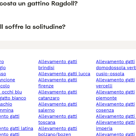
costa un gattino Ragdoll?
ll soffre la solitudine?
ro
allevamento gatti
allevamento gatti
igio
brindisi
domodossola ver
osso
allevamento gatti lucca
cusio-ossola
rancione
allevamento gatti
allevamento gatti
ccolo
firenze
vercelli
n occhi blu
allevamento gatti
allevamento gatti
 gatto bianco
catanzaro
piemonte
aschio
allevamento gatti
allevamento gatti
emmina
salerno
cosenza
allevamento gatti
allevamento gatti
toscana
allevamento gatti
ento gatti latina
allevamento gatti
imperia
bolzano/bozen
allevamento gatti