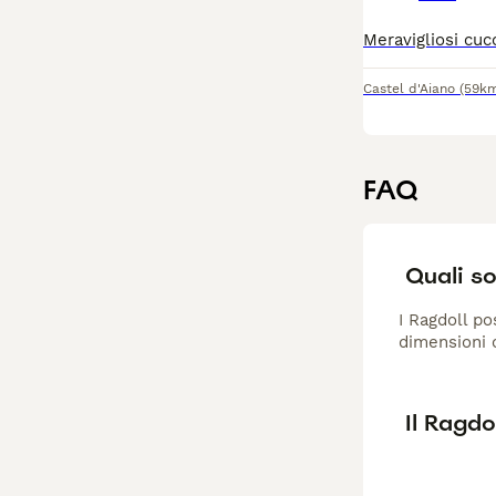
Castel d'Aiano
(59k
FAQ
Quali so
I Ragdoll po
dimensioni c
Il Ragdo