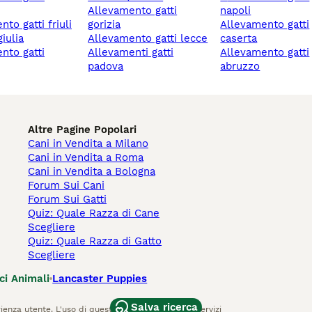
allevamento gatti
napoli
gorizia
allevamento gatti
iulia
allevamento gatti lecce
caserta
allevamenti gatti
allevamento gatti
padova
abruzzo
Altre Pagine Popolari
Cani in Vendita a Milano
Cani in Vendita a Roma
Cani in Vendita a Bologna
Forum Sui Cani
Forum Sui Gatti
Quiz: Quale Razza di Cane
Scegliere
Quiz: Quale Razza di Gatto
Scegliere
ci Animali
Lancaster Puppies
Salva ricerca
ienza utente. L'uso di questo sito Web e di altri servizi