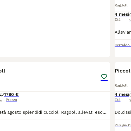
Ragdoll
4 mesi
Età
Certaldo
7
1
oll
Piccol
Ragdoll
1
780 €
4 mesi
Prezzo
Età
so
Disponibili da metà agosto splendidi cuccioli Ragdoll allevati esclusivamente in casa genitori visibili testati fiv felv hcm e pdk .i cuccioli si possono già conoscere e dopo reciproca conoscenza eventualmente prenotare massima serietà mantengo i contatti nel tempo e resto sempre a disposizione per seguire la crescita dei piccoli .non li cedo assolutamente a commercianti o allevatori .per info foto e video scrivimi Pure anche su whatsapp
Perugia
(