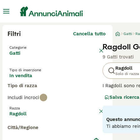
Filtri
Cancella tutto
Gatti
Ra
Ragdoll Ga
Categorie
Gatti
9 Gatti trovati
Ragdoll
Tipo di inserzione
Solo di razza
In vendita
Tipo di razza
I Ragdoll sono r
aspetto affascin
Salva ricerca
Includi incroci
occhi azzurri. Q
con tutti, compre
Razza
Ragdoll
Leggi la
nostra p
Questo annunci
Ti abbiamo rein
Città/Regione