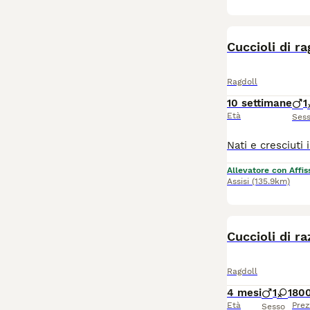
Cuccioli di ra
Ragdoll
10 settimane
1
Età
Ses
Allevatore con Affis
Assisi
(135.9km)
Cuccioli di r
Ragdoll
4 mesi
1
1
80
Età
Prez
Sesso