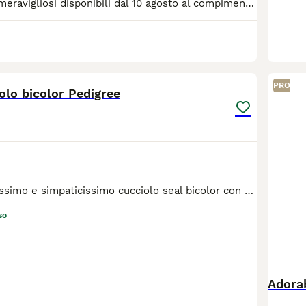
Cuccioli ragdoll meravigliosi disponibili dal 10 agosto al compimento del terzo mese,saranno sverminati,vaccinati,con i test dei genitori per fiv e felv ,eseguiti anche i controlli per le malattie genetiche HCM e PDK .allevati esclusivamente in famiglia abituati a lettiera e tiragraffi non li cedo a commercianti né allevatori per info scrivetemi pure su whatsapp grazie mille.
5
PRO
olo bicolor Pedigree
Disponibile bellissimo e simpaticissimo cucciolo seal bicolor con Pedigree. Genitori testati per le malattie genetiche tutte negative. Viene consegnato con Pedigree, libretto con 2 vaccinazioni, starter kit.
so
Adorab