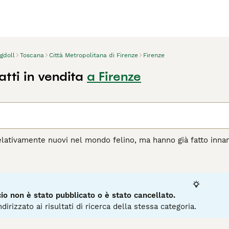
gdoll
Toscana
Città Metropolitana di Firenze
Firenze
tti in vendita
a Firenze
elativamente nuovi nel mondo felino, ma hanno già fatto inna
ante e alla loro natura dolce e amichevole. Sono gatti di med
uesti adorabili animali sono noti per essere molto rilassati ed 
si i bambini e altri animali.
agina di consigli sul Ragdoll
per informazioni su questa razza 
o non è stato pubblicato o è stato cancellato.
dirizzato ai risultati di ricerca della stessa categoria.