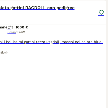
olata gattini RAGDOLL con pedigree
mane
3
1000 €
Prezzo
Sesso
Disponibili bellissimi gattini razza Ragdoll, maschi nei colore blue lynx bicolor, blue mitted e blue bicolor, tre mesi compiuti, pronti per andare in una nuova casa. Carattere dolce, equilibrato e socievole, tipico della razza. I cuccioli sono completi di Pedigree ministeriale AGI-WCF, Microchip, doppio vaccino, sverminazioni, libretto sanitario e passaggio di proprietà. Ci troviamo ad Imola (BO) Per informazioni, foto, disponibilità o per fissare una visita: WhatsApp 3356236300
.6km)