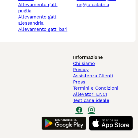
allevamento gatti
reggio calabria
puglia
allevamento gatti
alessandria
allevamento gatti bari
Informazione
Chi siamo
Privacy
Assistenza Clienti
Press
Termini e Condizioni
Allevatori ENCI
Test cane ideale