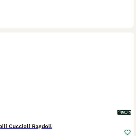
5
3
ili Cuccioli Ragdoll