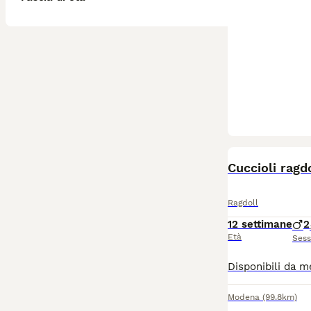
Cuccioli ragd
Ragdoll
12 settimane
2
Età
Ses
Modena
(99.8km)