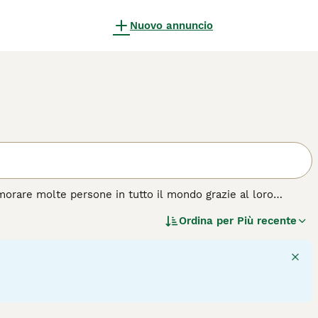
Nuovo annuncio
morare molte persone in tutto il mondo grazie al loro
ie dimensioni che vantano un pelo semilungo e bellissimi
Ordina per
Più recente
tranquilli, il che significa che tendono ad andare d'accordo
di gatto.
4