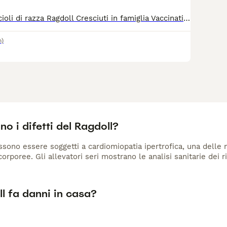
Meravigliosi cuccioli di razza Ragdoll Cresciuti in famiglia Vaccinati Sverminati Con microchip Eseguito trattamento antiparassitario Pedigree ANDI certificato genealogico
m)
no i difetti del Ragdoll?
ssono essere soggetti a cardiomiopatia ipertrofica, una delle m
orporee. Gli allevatori seri mostrano le analisi sanitarie dei ri
ll fa danni in casa?