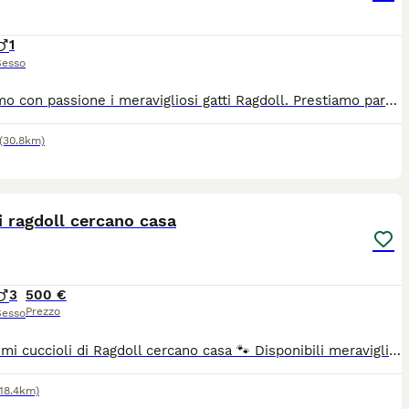
1
Sesso
Alleviamo con passione i meravigliosi gatti Ragdoll. Prestiamo particolare attenzione alla socializzazione dei cuccioli e degli adulti e al loro benessere psicofico. I nostri Ragdoll hanno il temperamento dolce e fiducioso tipico della razza. I cuccioli verranno ceduti con pedigree ministeriale, libretto sanitario, vaccinazioni, test genetici dei genitori e felv fiv negativi Se cerchi un cucciolo speciale contattaci Allevamento Legendoll Toscana
(30.8km)
4
1
i ragdoll cercano casa
3
500 €
Prezzo
Sesso
​Dolcissimi cuccioli di Ragdoll cercano casa 🐾 Disponibili meravigliosi cuccioli di Ragdoll, veri e propri "bambolotti di pezza" noti per il loro temperamento straordinariamente dolce, affettuoso e perfetto per la vita in famiglia. I piccoli sono cresciuti in un ambiente domestico, sono abituati al contatto umano e verranno ceduti svezzati, sani e pronti a riempirvi la vita di fusa.
118.4km)