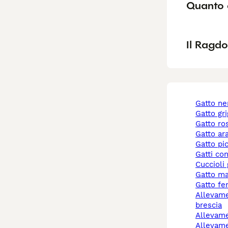
Quanto 
Il Ragdo
gatto ne
gatto gr
gatto r
gatto a
gatto pi
gatti co
cuccioli
gatto m
gatto f
allevamento gatti
brescia
allevam
allevamento gatti