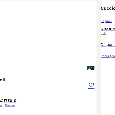
Cucci
Ragdoll
6 setti
Età
Imola
(76
13
oll
1
750 €
Prezzo
so