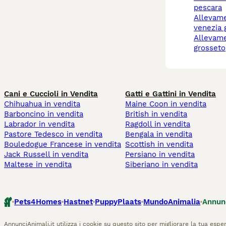
pescara
allevamento gatti friuli
venezia g
allevamento gatti
grosseto
Cani e Cuccioli in Vendita
Gatti e Gattini in Vendita
Chihuahua in vendita
Maine Coon in vendita
Barboncino in vendita
British in vendita
Labrador in vendita
Ragdoll in vendita
Pastore Tedesco in vendita
Bengala in vendita
Bouledogue Francese in vendita
Scottish in vendita
Jack Russell in vendita
Persiano in vendita
Maltese in vendita
Siberiano in vendita
Pets4Homes
Hastnet
PuppyPlaats
MundoAnimalia
Annun
AnnunciAnimali.it utilizza i cookie su questo sito per migliorare la tua esper