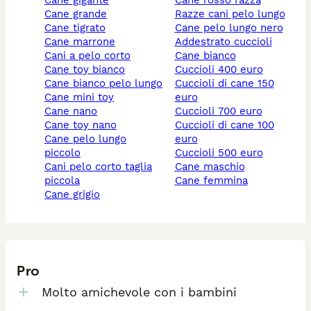
cane gigante
cane rosso razza
cane grande
razze cani pelo lungo
cane tigrato
cane pelo lungo nero
cane marrone
addestrato cuccioli
cani a pelo corto
cane bianco
cane toy bianco
cuccioli 400 euro
cane bianco pelo lungo
cuccioli di cane 150
cane mini toy
euro
cane nano
cuccioli 700 euro
cane toy nano
cuccioli di cane 100
cane pelo lungo
euro
piccolo
cuccioli 500 euro
cani pelo corto taglia
cane maschio
piccola
cane femmina
cane grigio
Pro
Molto amichevole con i bambini