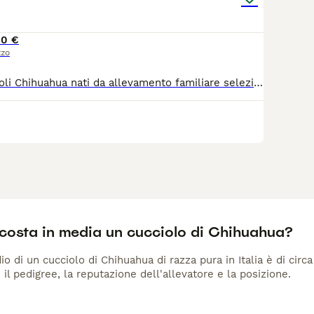
00 €
zzo
Disponibili cuccioli Chihuahua nati da allevamento familiare selezionato 🐾 I cuccioli hanno circa 40 giorni e crescono in ambiente domestico con costante attenzione alla socializzazione e allo sviluppo del carattere. Vengono abituati fin da piccoli al contatto umano e a diversi stimoli grazie a un percorso di stimolazione precoce e arricchimento ambientale. ✔️ Prima sverminazione effettuata ✔️ Svezzamento in corso ✔️ Seguiti da educatore cinofilo Saranno ceduti con: - libretto sanitario - vaccinazioni - ulteriori sverminazioni Genitori selezionati con linee di sangue di qualità, tipicità di razza e soggetti presenti anche in esposizione. 📍 Aversa (Caserta) Disponibili per famiglie serie e consapevoli.
costa in media un cucciolo di Chihuahua?
io di un cucciolo di Chihuahua di razza pura in Italia è di cir
 il pedigree, la reputazione dell'allevatore e la posizione.