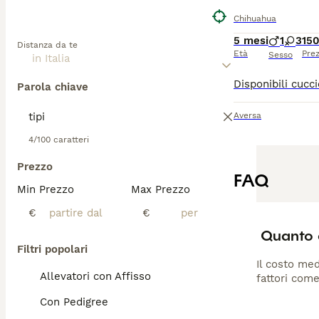
Chihuahua
5 mesi
1
3
15
Distanza da te
Età
Pre
Sesso
Parola chiave
Aversa
4/100 caratteri
Prezzo
FAQ
Min Prezzo
Max Prezzo
€
€
Quanto 
Filtri popolari
Il costo med
Allevatori con Affisso
fattori come
Con Pedigree