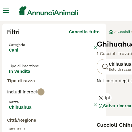
Filtri
Cancella tutto
Cuccioli
Chihuahua
Categorie
Cani
1 Cuccioli trovati
Chihuahua
Tipo di inserzione
Solo di razza
In vendita
Tipo di razza
Nel corso degli 
Messico, dove so
Includi incroci
essere più grand
tipi
pieni di energia
Razza
andranno avanti 
Salva ricerca
Chihuahua
maggior tempo po
Città/Regione
Leggi la
nostra p
Cuccioli Chih
Tutta Italia