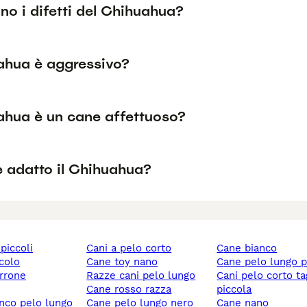
no i difetti del Chihuahua?
uahua è aggressivo?
uahua è un cane affettuoso?
è adatto il Chihuahua?
 piccoli
cani a pelo corto
cane bianco
ccolo
cane toy nano
cane pelo lungo 
rrone
razze cani pelo lungo
cani pelo corto taglia
cane rosso razza
piccola
anco pelo lungo
cane pelo lungo nero
cane nano