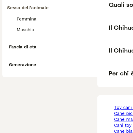
Quali so
Sesso dell'animale
Femmina
Il Chih
Maschio
Fascia di età
Il Chih
Generazione
Per chi 
toy cani
cane pi
cane ma
cani toy
cane bi