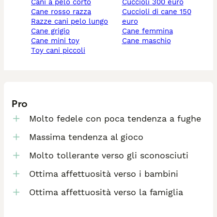
cani a pelo corto
cuccioli 300 euro
cane rosso razza
cuccioli di cane 150
razze cani pelo lungo
euro
cane grigio
cane femmina
cane mini toy
cane maschio
toy cani piccoli
Pro
Molto fedele con poca tendenza a fughe
Massima tendenza al gioco
Molto tollerante verso gli sconosciuti
Ottima affettuosità verso i bambini
Ottima affettuosità verso la famiglia