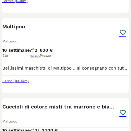
Formia
(0.4km)
6
Maltipoo
Maltipoo
10 settimane
2
600 €
Età
Prezzo
Sesso
Bellissimi maschietti di Maltipoo .. si consegnano con tutta la prassi veterinaria e microchip .. provincia di Salerno
Sarno
(100.1km)
5
Cuccioli di colore misti tra marrone e bianco
Maltipoo
10 settimane
2
3
400 €