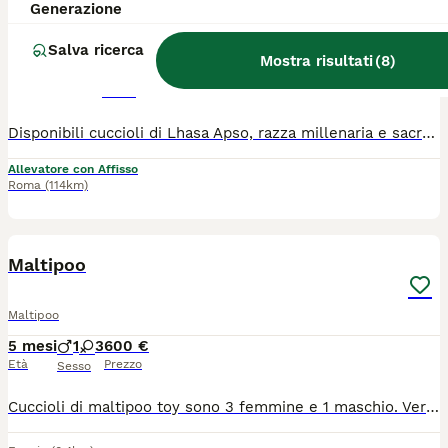
Generazione
Maltipoo
Salva ricerca
Mostra risultati
(
8
)
10 settimane
1
1
1200 €
Età
Prezzo
Sesso
Disponibili cuccioli di Lhasa Apso, razza millenaria e sacra nei monasteri tibetani. Considerati portatori di fortuna, erano i cani prediletti dai monaci e simbolo di spiritualità. Il loro musetto, circondato da un lungo mantello, ricorda un fiore, emblema di purezza. Ogni cucciolo viene ceduto con: • pedigree ENCI ufficiale • microchip e iscrizione in anagrafe • vaccinazioni e sverminazione • visita veterinaria completa Il nostro allevamento Tre Quarti di Luna, riconosciuto ENCI e attivo da oltre 20 anni, possiede il titolo di Master Allevatore Cinofilo. Se stai cercando un Barboncino o un Maltipoo, ti invitiamo a scoprire il fascino unico del Lhasa Apso. 📞 Info: 3398989204 — TREQUARTIDILUNA
Allevatore con Affisso
Roma
(114km)
10
Maltipoo
Maltipoo
5 mesi
1
3
600 €
Età
Prezzo
Sesso
Cuccioli di maltipoo toy sono 3 femmine e 1 maschio. Verranno ceduti con 2 vaccini, 2 sverminazioni, libretto sanitario e visita veterinaria di ottima salute. Mamma maltese coreana 2.8 kg e papà barboncino toy 3.2 kg. I cuccioli sono molto socievoli e dolci, amano tanto giocare e stare in compagnia. Per maggiori info contattare.