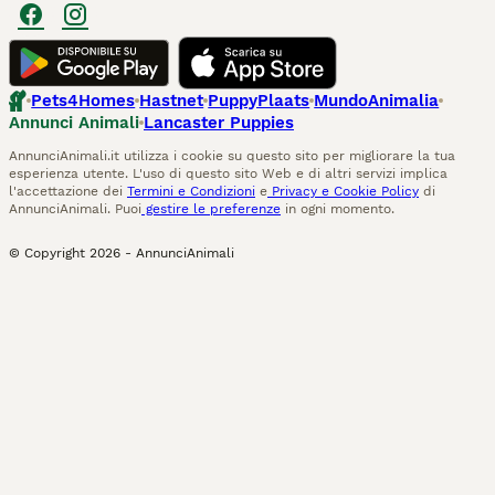
Pets4Homes
Hastnet
PuppyPlaats
MundoAnimalia
Annunci Animali
Lancaster Puppies
AnnunciAnimali.it utilizza i cookie su questo sito per migliorare la tua
esperienza utente. L'uso di questo sito Web e di altri servizi implica
l'accettazione dei
Termini e Condizioni
e
Privacy e Cookie Policy
di
AnnunciAnimali. Puoi
gestire le preferenze
in ogni momento.
© Copyright
2026
-
AnnunciAnimali