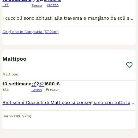
Età
Prezzo
Sesso
I cuccioli sono abituati alla traversa e mangiano da soli sono 3 femminuccia e 2 maschietti . Sono di coloro tra marroncino e il begje
Giugliano in Campania
(57.2km)
3
Maltipoo
Maltipoo
10 settimane
2
1
600 €
Età
Prezzo
Sesso
Bellissimi Cuccioli di Maltipoo si consegnano con tutta la prassi veterinaria. Allevamento italiano con genitori visibili
Sarno
(100.2km)