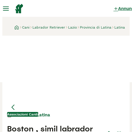
Annun
Cani
Labrador Retriever
Lazio
Provincia di Latina
Latina
Associazioni Canili
Latina
1 settimana
Boston , simil labrador