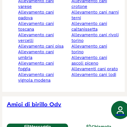
allevamento cani
allevamento cani
varese
crotone
allevamento cani
allevamento cani narni
padova
terni
allevamento cani
allevamento cani
toscana
caltanissetta
allevamento cani
allevamento cani rivoli
vercelli
torino
allevamento cani pisa
allevamento cani
allevamento cani
torino
umbria
allevamento cani
allevamento cani
ascoli piceno
foggia
allevamenti cani prato
allevamento cani
allevamento cani lodi
vignola modena
Amici di birillo Odv
Messaggio
Chiamata