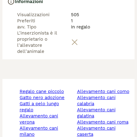
Informazioni
Paola331.4833716 (mandare prima un messaggio wp) 

Antonietta338.4948846 (chiamate dopo le 17.30) 

Visualizzazioni
505
Sonia333.2772597 (mandare prima un messaggio wp) 

Preferiti
1
Cristina349.6373731 (mandare prima un messaggio wp) 

avv. Tipo
In regalo
Claudia334.3297858 (solo messaggio WhatsApp) 

L'inserzionista è il
Se non rispondiamo subito è perché siamo a lavoro, 
proprietario o
lasciate un messaggio e sarete ricontattati. Grazie.
l'allevatore
dell'animale
regalo cane piccolo
allevamento cani como
gatto nero adozione
allevamento cani
gatti a pelo lungo
calabria
regalo
allevamento cani
allevamento cani
galatina
verona
allevamento cani roma
allevamento cani
allevamento cani
milano
caserta