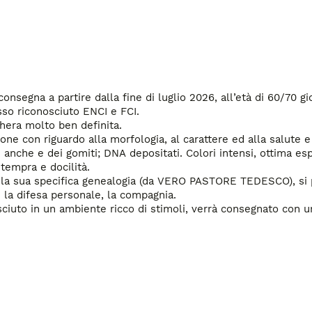
Mamma
gna a partire dalla fine di luglio 2026, all’età di 60/70 gior
so riconosciuto ENCI e FCI.

hera molto ben definita.

one con riguardo alla morfologia, al carattere ed alla salute 
e anche e dei gomiti; DNA depositati. Colori intensi, ottima esp
empra e docilità. 

per la sua specifica genealogia (da VERO PASTORE TEDESCO), si p
 e la difesa personale, la compagnia.

ciuto in un ambiente ricco di stimoli, verrà consegnato con u
ibretto sanitario, pedigree, iscrizione all’anagrafe canina e ce