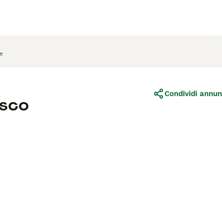
e
Condividi annun
esco