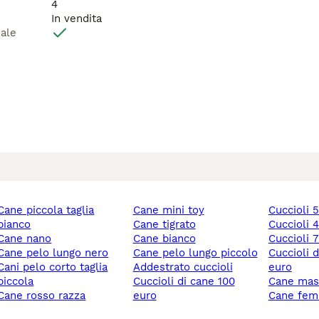
4
In vendita
male
iccola taglia
cane mini toy
cuccioli
bianco
cane tigrato
cuccioli
cane nano
cane bianco
cuccioli
cane pelo lungo nero
cane pelo lungo piccolo
cuccioli di cane 150
lo corto taglia
addestrato cuccioli
euro
piccola
cuccioli di cane 100
cane mas
cane rosso razza
euro
cane fe