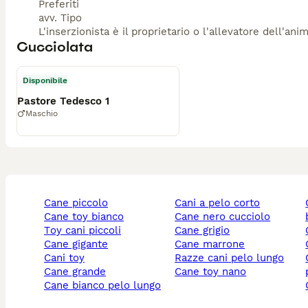
Preferiti
avv. Tipo
L'inserzionista è il proprietario o l'allevatore dell'ani
Cucciolata
Disponibile
Pastore Tedesco 1
Maschio
cane piccolo
cani a pelo corto
cane p
cane toy bianco
cane nero cucciolo
toy cani piccoli
cane grigio
cane gigante
cane marrone
cani toy
razze cani pelo lungo
cani pe
cane grande
cane toy nano
cane bianco pelo lungo