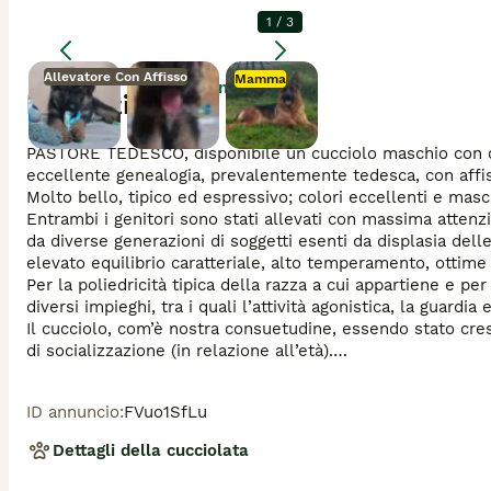
1
/
3
Allevatore Con Affisso
Mamma
Ingrandire
Descrizione
PASTORE TEDESCO, disponibile un cucciolo maschio con conse
eccellente genealogia, prevalentemente tedesca, con affis
Molto bello, tipico ed espressivo; colori eccellenti e masc
Entrambi i genitori sono stati allevati con massima attenzi
da diverse generazioni di soggetti esenti da displasia dell
elevato equilibrio caratteriale, alto temperamento, ottime t
Per la poliedricità tipica della razza a cui appartiene e 
diversi impieghi, tra i quali l’attività agonistica, la guardia
Il cucciolo, com’è nostra consuetudine, essendo stato cres
di socializzazione (in relazione all’età).

Inoltre, verrà ceduto vaccinato, sverminato, con microchip, l
medico di buona salute.

ID annuncio
:
FVuo1SfLu
Massima serietà.

Dettagli della cucciolata