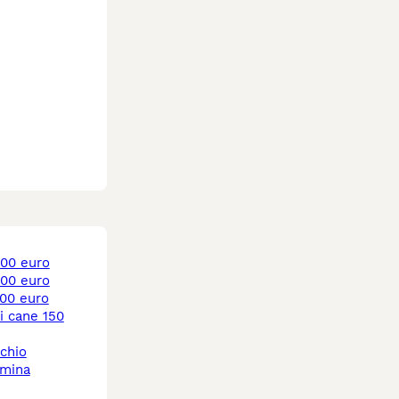
 500 euro
 400 euro
 700 euro
chio
mmina