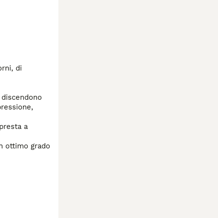
ni, di 
e discendono 
ressione, 
resta a 
n ottimo grado 
rtificato 