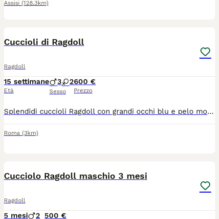
Assisi
(128.3km)
6
Cuccioli di Ragdoll
Ragdoll
15 settimane
3
2
600 €
Età
Prezzo
Sesso
Splendidi cuccioli Ragdoll con grandi occhi blu e pelo morbido e soffice nati il 21 aprile 2026 Colori dei cuccioli: Seal Mitted , blue Mitted, Red/cream Siamo i cuccioli dolcissimi e pronti per trovare una famiglia amorevole Siamo in un ambiente sereno, abituati al contatto umano e alle coccole.. Siamo dolcissimi , affettuosi e perfetti per la compagnia...verremo ceduti completamente autonomi e pronti per raggiungere la nostra nuova famiglia! Siamo a Roma Se ti sei già innamorato di una di noi, puoi prenotarci fin da subito! Entrambi i genitori sono testati e negativi per le principali malattie genetiche della razza, tra cui HCM (cardiomiopatia ipertrofica) ,oltre a FIV e FeLV. Verremo ceduti con: - Libretto sanitario - sverminazione effettuata( due volte) - primo vaccino -Abituati alla lettiera e alla vita in casa Per informazioni video e foto contattatemi al n. 350 884 4326anche wathsapp
Roma
(3km)
6
Cucciolo Ragdoll maschio 3 mesi
Ragdoll
5 mesi
2
500 €