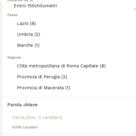
Distanza da te
3
Leggi la
nostra pagina di consigli sul Ragdoll
per
informazioni su questa razza di gatto.
Paese
Ragdoll
Lazio (8)
Umbria (2)
Ragdoll
11 settimane
1
1
450 €
Marche (1)
Età
Prezzo
Sesso
Regione
Disponibili cuccioli maschi e femmine nati a fine maggio 2026. Per informazioni, foto e disponibilità contattatemi in privato.
Città metropolitana di Roma Capitale (8)
Roma
(7.4km)
Provincia di Perugia (2)
Provincia di Macerata (1)
3
Ragdoll bianco crema
Parola chiave
Ragdoll
4 mesi
1
350 €
0/100 caratteri
Età
Prezzo
Sesso