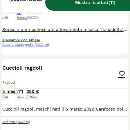
Mostra risultati
(
11
)
Ragdoll
4 mesi
1
1250 €
Età
Prezzo
Sesso
Serissimo e riconosciuto allevamento in casa "Italiadolls" con attività da quasi 15 anni, registrato a Roma, dispone di un'ottimo maschietto Ragdoll. Prestigiose linee americane con discendenze scandinave e tedesche conosciute nel mondo per ottimo fenotipo (linee morbide, look da orsacchiotto) e genotipo. Annuncio e’ rivolto solamente alle persone interessate ad alta qualità di cucciolo (da compagnia) con tutti i documenti completi in regola (pedigree ministeriale, contratto, passaggio di proprieta, libretto con completo iter di vaccini e sverminazioni, test genetici e virali), garanzie contrattuali e assistenza post vendita GRATUITA PER TUTTA LA VITA DEL CUCCIOLO. Contattare (come il primo contatto) tramite messaggio via What’sApp 348 8552121 la sera o e-mail: italiadolls@gmail.com e visitare il sito web: www.italiadollsragdoll.com e sulla prima pagina del sito web anche link su facebook dove trovate gli aggiornamenti. Maschietto puo’ trasferirsi nella sua nuova casa dall’eta’ di 16 settimane in poi. Se necessario la consegna potrebbe avvenire in tutt'Italia.
Allevatore con Affisso
Casale Castagnola
(32.2km)
4
Cuccioli ragdoll
Ragdoll
5 mesi
1
350 €
Età
Prezzo
Sesso
Cuccioli ragdoll maschi nati il 6 marzo 2026 Carattere dolcissimo e molto affettuosi ed abituati con altri animali,questa razza di gatto è adatta alla pet teraphy i cuccioli sono svezzati e abituati alla lettiera genitori visibili di nostra proprietà Per ulteriori informazioni scrivere su whatsapp numero 3489802110
Molette
(16.7km)