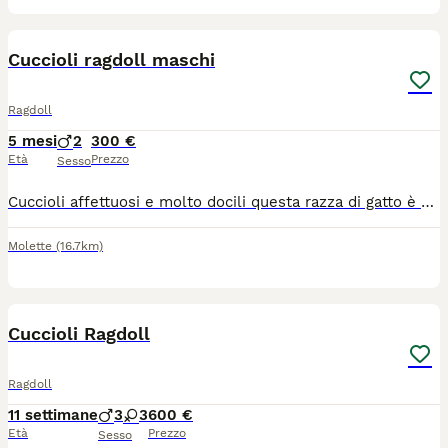
5
Cuccioli ragdoll maschi
Ragdoll
5 mesi
2
300 €
Età
Prezzo
Sesso
Cuccioli affettuosi e molto docili questa razza di gatto è adatta a stare con altri animali ed per la pet teraphy abituati alla letteria x ulteriori informazioni contattare su whatsapp al numero 3489802110
Molette
(16.7km)
9
Cuccioli Ragdoll
Ragdoll
11 settimane
3
3
600 €
Età
Prezzo
Sesso