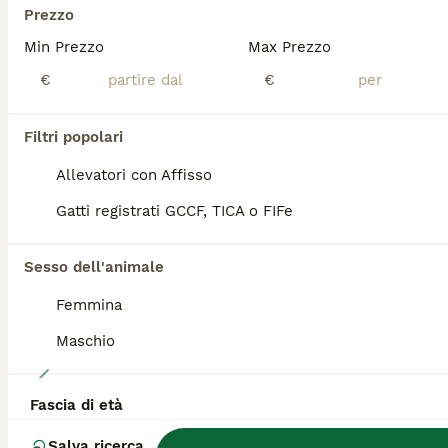
Prezzo
Dispinibile bellissimo cucciolo di Ragdoll dagli occhi blu. 3 mesi di età, sverminati Entrambi i genitori sono testati negativi a FIV e FELV e HCM e testati contro le principali malattie genetiche della razza .
Min Prezzo
Max Prezzo
Roma
(7.4km)
€
€
Filtri popolari
PRO
Allevatori con Affisso
Gatti registrati GCCF, TICA o FIFe
Sesso dell'animale
Femmina
Maschio
7
Fascia di età
Super maschietto dal look “orsacchiotto”, pedigree
Salva ricerca