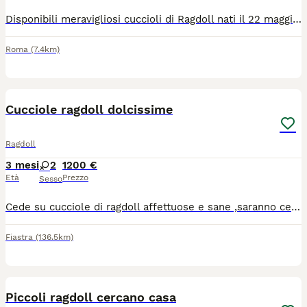
Disponibili meravigliosi cuccioli di Ragdoll nati il 22 maggio Colori maschietti blue Mitted, Seal Mitted Colori femminucce blue Mitted, Seal Mitted e blue Mitted Siamo i cuccioli dolcissimi e pronti per trovare una famiglia amorevole Siamo in un ambiente sereno, abituati al contatto umano e alle coccole...verremo ceduti abituati alla lettiera e svezzati. Siamo dolcissimi , affettuosi e perfetti per la compagnia...verremo ceduti completamente autonomi e pronti per raggiungere la nostra nuova famiglia! Siamo a Roma Se ti sei già innamorato di una di noi, puoi prenotarci fin da subito! Entrambi i genitori sono testati e negativi per le principali malattie genetiche della razza, tra cui HCM (cardiomiopatia ipertrofica) ,oltre a FIV e FeLV. Verremo ceduti con: - Libretto sanitario - sverminazione effettuata( due volte) - primo vaccino -Abituati alla lettiera e alla vita in casa Prenotazioni già aperte! Femminucce 650€ Maschietti 600€ Per ulteriori informazioni contattatemi al 350 884 4326 o tramite whatsapp grazie. Possibilità di vederli dal vivo
Roma
(7.4km)
9
Cucciole ragdoll dolcissime
Ragdoll
3 mesi
2
1200 €
Età
Prezzo
Sesso
Cede su cucciole di ragdoll affettuose e sane ,saranno cedute sverminate e con i primi vaccini ,madre e padre e figlia con pedigree a richiesta dell acquirente
Fiastra
(136.5km)
4
1
Piccoli ragdoll cercano casa