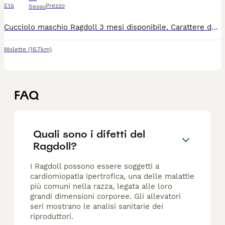
Età
Prezzo
Sesso
Cucciolo maschio Ragdoll 3 mesi disponibile. Carattere dolcissimo, affettuoso e giocherellone. Genitori visibili di mia proprietà. Contattare su WhatsApp 3489802110
Molette
(16.7km)
FAQ
Quali sono i difetti del
Ragdoll?
I Ragdoll possono essere soggetti a
cardiomiopatia ipertrofica, una delle malattie
più comuni nella razza, legata alle loro
grandi dimensioni corporee. Gli allevatori
seri mostrano le analisi sanitarie dei
riproduttori.