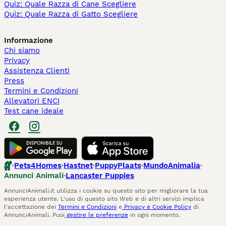
Quiz: Quale Razza di Cane Scegliere
Quiz: Quale Razza di Gatto Scegliere
Informazione
Chi siamo
Privacy
Assistenza Clienti
Press
Termini e Condizioni
Allevatori ENCI
Test cane ideale
Pets4Homes
Hastnet
PuppyPlaats
MundoAnimalia
Annunci Animali
Lancaster Puppies
AnnunciAnimali.it utilizza i cookie su questo sito per migliorare la tua
esperienza utente. L'uso di questo sito Web e di altri servizi implica
l'accettazione dei
Termini e Condizioni
e
Privacy e Cookie Policy
di
AnnunciAnimali. Puoi
gestire le preferenze
in ogni momento.