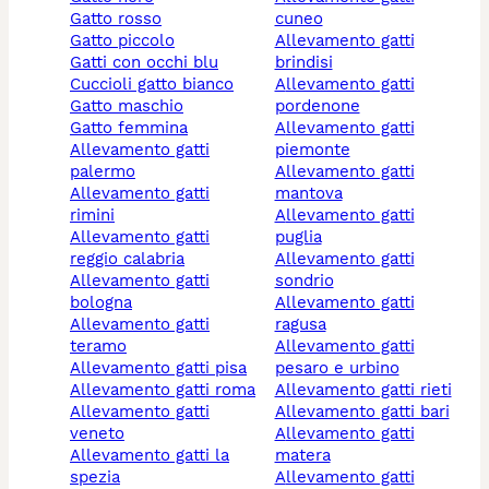
gatto rosso
cuneo
gatto piccolo
allevamento gatti
gatti con occhi blu
brindisi
cuccioli gatto bianco
allevamento gatti
gatto maschio
pordenone
gatto femmina
allevamento gatti
allevamento gatti
piemonte
palermo
allevamento gatti
allevamento gatti
mantova
rimini
allevamento gatti
allevamento gatti
puglia
reggio calabria
allevamento gatti
allevamento gatti
sondrio
bologna
allevamento gatti
allevamento gatti
ragusa
teramo
allevamento gatti
allevamento gatti pisa
pesaro e urbino
allevamento gatti roma
allevamento gatti rieti
allevamento gatti
allevamento gatti bari
veneto
allevamento gatti
allevamento gatti la
matera
spezia
allevamento gatti