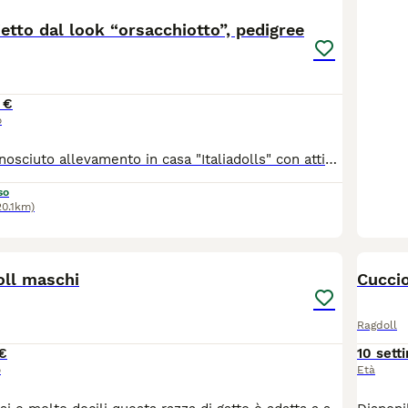
tto dal look “orsacchiotto”, pedigree
 €
o
Serissimo e riconosciuto allevamento in casa "Italiadolls" con attività da quasi 15 anni, registrato a Roma, dispone di un'ottimo maschietto Ragdoll. Prestigiose linee americane con discendenze scandinave e tedesche conosciute nel mondo per ottimo fenotipo (linee morbide, look da orsacchiotto) e genotipo. Annuncio e’ rivolto solamente alle persone interessate ad alta qualità di cucciolo (da compagnia) con tutti i documenti completi in regola (pedigree ministeriale, contratto, passaggio di proprieta, libretto con completo iter di vaccini e sverminazioni, test genetici e virali), garanzie contrattuali e assistenza post vendita GRATUITA PER TUTTA LA VITA DEL CUCCIOLO. Contattare (come il primo contatto) tramite messaggio via What’sApp 348 8552121 la sera o e-mail: italiadolls@gmail.com e visitare il sito web: www.italiadollsragdoll.com e sulla prima pagina del sito web anche link su facebook dove trovate gli aggiornamenti. Maschietto puo’ trasferirsi nella sua nuova casa dall’eta’ di 16 settimane in poi. Se necessario la consegna potrebbe avvenire in tutt'Italia.
so
20.1km)
5
oll maschi
Cuccio
Ragdoll
€
10 sett
o
Età