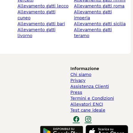
vercelli
allevamento gatti rimini
allevamento gatti lecco
allevamento gatti roma
allevamento gatti
allevamento gatti
cuneo
imperia
allevamento gatti bari
allevamento gatti sicilia
allevamento gatti
allevamento gatti
livorno
teramo
Informazione
Chi siamo
Privacy
Assistenza Clienti
Press
Termini e Condizioni
Allevatori ENCI
Test cane ideale