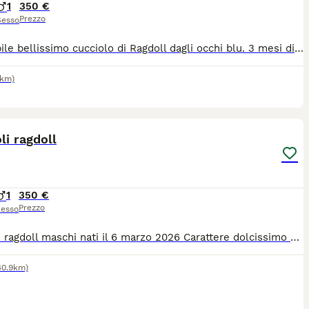
1
350 €
Prezzo
Sesso
Dispinibile bellissimo cucciolo di Ragdoll dagli occhi blu. 3 mesi di età, sverminati Entrambi i genitori sono testati negativi a FIV e FELV e HCM e testati contro le principali malattie genetiche della razza .
0km)
4
li ragdoll
1
350 €
Prezzo
esso
Cuccioli ragdoll maschi nati il 6 marzo 2026 Carattere dolcissimo e molto affettuosi ed abituati con altri animali,questa razza di gatto è adatta alla pet teraphy i cuccioli sono svezzati e abituati alla lettiera genitori visibili di nostra proprietà Per ulteriori informazioni scrivere su whatsapp numero 3489802110
40.9km)