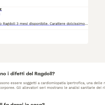
€
o
Cucciolo maschio Ragdoll 3 mesi disponibile. Carattere dolcissimo, affettuoso e giocherellone. Genitori visibili di mia proprietà. Contattare su WhatsApp 3489802110
no i difetti del Ragdoll?
ssono essere soggetti a cardiomiopatia ipertrofica, una delle m
orporee. Gli allevatori seri mostrano le analisi sanitarie dei ri
ll fa danni in casa?