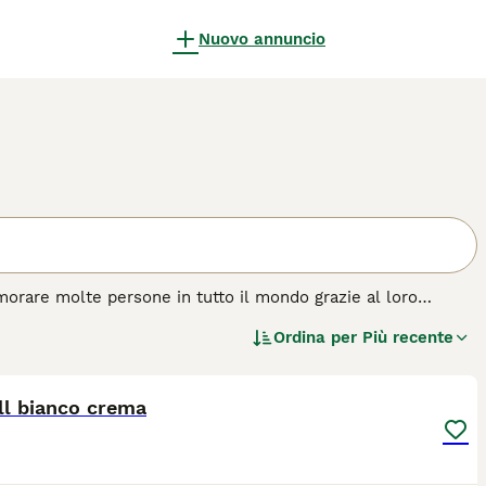
Nuovo annuncio
morare molte persone in tutto il mondo grazie al loro
ie dimensioni che vantano un pelo semilungo e bellissimi
Ordina per
Più recente
tranquilli, il che significa che tendono ad andare d'accordo
3
di gatto.
ll bianco crema