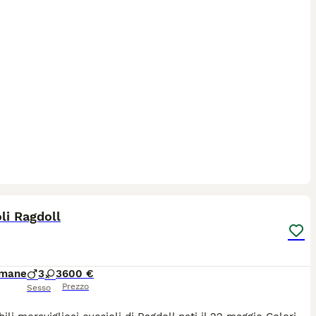
9
li Ragdoll
imane
3
3
600 €
Prezzo
Sesso