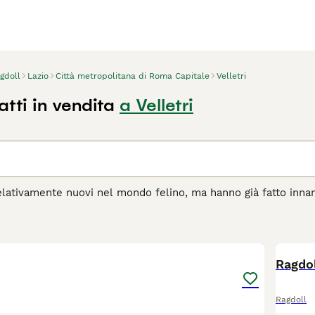
gdoll
Lazio
Città metropolitana di Roma Capitale
Velletri
tti in vendita
a Velletri
elativamente nuovi nel mondo felino, ma hanno già fatto inna
ante e alla loro natura dolce e amichevole. Sono gatti di med
uesti adorabili animali sono noti per essere molto rilassati ed 
3
si i bambini e altri animali.
agina di consigli sul Ragdoll
per informazioni su questa razza 
Ragdo
Ragdoll