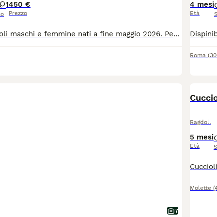
1
450 €
4 mesi
Prezzo
Età
so
Disponibili cuccioli maschi e femmine nati a fine maggio 2026. Per informazioni, foto e disponibilità contattatemi in privato.
Roma
(3
Cuccio
Ragdoll
5 mesi
Età
S
Molette
(
7