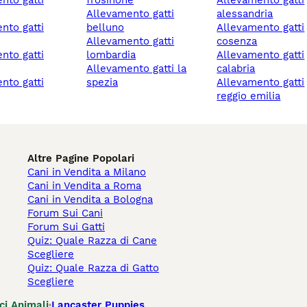
frosinone
allevamento gatti
allevamento gatti
alessandria
belluno
allevamento gatti
allevamento gatti
cosenza
lombardia
allevamento gatti
allevamento gatti la
calabria
spezia
allevamento gatti
reggio emilia
Altre Pagine Popolari
Cani in Vendita a Milano
Cani in Vendita a Roma
Cani in Vendita a Bologna
Forum Sui Cani
Forum Sui Gatti
Quiz: Quale Razza di Cane
Scegliere
Quiz: Quale Razza di Gatto
Scegliere
ci Animali
Lancaster Puppies