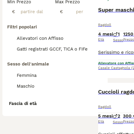
Min Prezzo
Max Prezzo
Super maschie
€
€
Ragdoll
Filtri popolari
4 mesi
1
1250
Allevatori con Affisso
Età
Prezz
Sesso
Gatti registrati GCCF, TICA o FIFe
Allevatore con Affis
Sesso dell'animale
Casale Castagnola
(
Femmina
Maschio
Cuccioli ragd
Fascia di età
Ragdoll
5 mesi
2
300 
Età
Prezz
Sesso