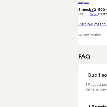
Ragdoll
5 mesi
2
500 
Età
Prezz
Sesso
Molette
(40.8km)
FAQ
Quali so
I Ragdoll po
dimensioni c
Il Ragdo