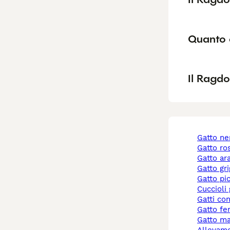
Quanto 
Il Ragdo
gatto ne
gatto r
gatto a
gatto gr
gatto pi
cuccioli
gatti co
gatto f
gatto m