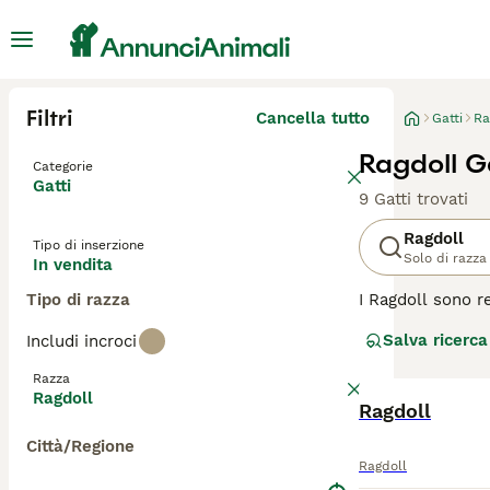
Filtri
Cancella tutto
Gatti
Ra
Ragdoll Ga
Categorie
Gatti
9 Gatti trovati
Ragdoll
Tipo di inserzione
Solo di razza
In vendita
Tipo di razza
I Ragdoll sono r
aspetto affascin
Salva ricerca
Includi incroci
occhi azzurri. Q
con tutti, compre
Razza
Ragdoll
Leggi la
Ragdoll
nostra p
Città/Regione
Ragdoll