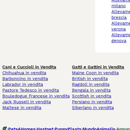
allevamento gatti
milano
allevamento gatti
brescia
allevamento gatti
verona
allevamento gatti
genova
Cani e Cuccioli in Vendita
Gatti e Gattini in Vendita
Chihuahua in vendita
Maine Coon in vendita
Barboncino in vendita
British in vendita
Labrador in vendita
Ragdoll in vendita
Pastore Tedesco in vendita
Bengala in vendita
Bouledogue Francese in vendita
Scottish in vendita
Jack Russell in vendita
Persiano in vendita
Maltese in vendita
Siberiano in vendita
Pets4Homes
Hastnet
PuppyPlaats
MundoAnimalia
Annun