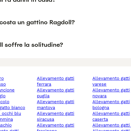
costa un gattino Ragdoll?
ll soffre la solitudine?
ro
allevamento gatti
allevamento gatti
osso
ferrara
varese
rancione
allevamento gatti
allevamento gatti
igio
puglia
novara
ccolo
allevamento gatti
allevamento gatti
 gatto bianco
mantova
bologna
n occhi blu
allevamento gatti
allevamento gatti
emmina
siracusa
caserta
aschio
allevamento gatti
allevamento gatt