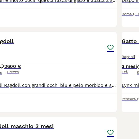
Cuccioli affettuosi e molto docili questa razza di gatto è adatta a stare con altri animali ed per la pet teraphy abituati alla letteria x ulteriori informazioni contattare su whatsapp al numero 3489802110
Roma
(3
6
agdoll
Gatto 
Ragdoll
2
600 €
3 mesi
Prezzo
Età
so
S
Splendidi cuccioli Ragdoll con grandi occhi blu e pelo morbido e soffice nati il 21 aprile 2026 Colori dei cuccioli: Seal Mitted , blue Mitted, Red/cream Siamo i cuccioli dolcissimi e pronti per trovare una famiglia amorevole Siamo in un ambiente sereno, abituati al contatto umano e alle coccole.. Siamo dolcissimi , affettuosi e perfetti per la compagnia...verremo ceduti completamente autonomi e pronti per raggiungere la nostra nuova famiglia! Siamo a Roma Se ti sei già innamorato di una di noi, puoi prenotarci fin da subito! Entrambi i genitori sono testati e negativi per le principali malattie genetiche della razza, tra cui HCM (cardiomiopatia ipertrofica) ,oltre a FIV e FeLV. Verremo ceduti con: - Libretto sanitario - sverminazione effettuata( due volte) - primo vaccino -Abituati alla lettiera e alla vita in casa Per informazioni video e foto contattatemi al n. 350 884 4326anche wathsapp
Pescara
6
doll maschio 3 mesi