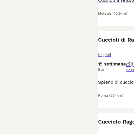
Molette
(40.9km)
Cuccioli di R
Ragdoll
15 settimane
3
Età
Ses
Roma
(36.1km)
Cucciolo Rag