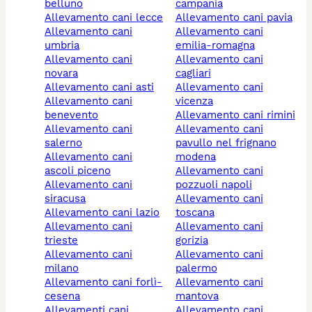
belluno
campania
allevamento cani lecce
allevamento cani pavia
allevamento cani
allevamento cani
umbria
emilia-romagna
allevamento cani
allevamento cani
novara
cagliari
allevamento cani asti
allevamento cani
allevamento cani
vicenza
benevento
allevamento cani rimini
allevamento cani
allevamento cani
salerno
pavullo nel frignano
allevamento cani
modena
ascoli piceno
allevamento cani
allevamento cani
pozzuoli napoli
siracusa
allevamento cani
allevamento cani lazio
toscana
allevamento cani
allevamento cani
trieste
gorizia
allevamento cani
allevamento cani
milano
palermo
allevamento cani forlì-
allevamento cani
cesena
mantova
allevamenti cani
allevamento cani