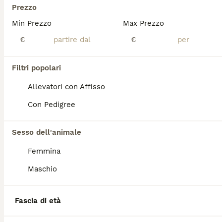
Età
Prezzo
Prezzo
Min Prezzo
Max Prezzo
Mi chiamo Totò, ho quattro anni e sono un barboncino toy nero con sfumature cioccolato, vorrei trovare una fidanzatina per allargare il mio amore, sono molto amorevole e simpatico, se siete interessati contattate la mia padroncina
€
€
Ostra
(105.6km)
Filtri popolari
3
Allevatori con Affisso
Disponibile per accoppiamento
Con Pedigree
Barboncino Toy
1 anni
800 €
Sesso dell'animale
Età
Prezzo
Femmina
Barboncino Toy disponibile per accoppiamento 24 cm al garrese Test genetici pacchetto barbone Certificazione celemasche per lussazione della rotula esente Certificazione atrofia dell’anca Pedegree Enci carta dentaria Siamo disponibili per Barboncine con e senza pedegree Enci
Maschio
Bastia Umbra
(27.7km)
Fascia di età