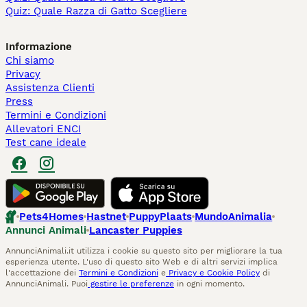
Quiz: Quale Razza di Gatto Scegliere
Informazione
Chi siamo
Privacy
Assistenza Clienti
Press
Termini e Condizioni
Allevatori ENCI
Test cane ideale
Pets4Homes
Hastnet
PuppyPlaats
MundoAnimalia
Annunci Animali
Lancaster Puppies
AnnunciAnimali.it utilizza i cookie su questo sito per migliorare la tua
esperienza utente. L'uso di questo sito Web e di altri servizi implica
l'accettazione dei
Termini e Condizioni
e
Privacy e Cookie Policy
di
AnnunciAnimali. Puoi
gestire le preferenze
in ogni momento.