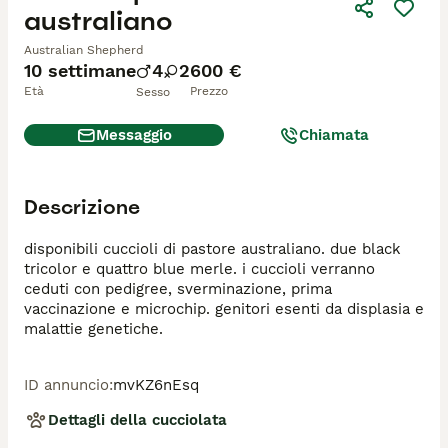
australiano
Australian Shepherd
10 settimane
4
2
600 €
Età
Prezzo
Sesso
Messaggio
Chiamata
Descrizione
disponibili cuccioli di pastore australiano. due black 
tricolor e quattro blue merle. i cuccioli verranno 
ceduti con pedigree, sverminazione, prima 
vaccinazione e microchip. genitori esenti da displasia e 
malattie genetiche.
ID annuncio
:
mvKZ6nEsq
Dettagli della cucciolata