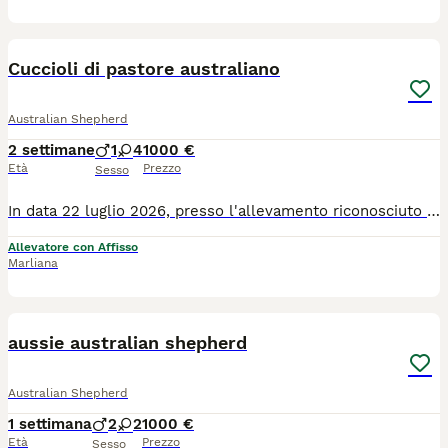
6
Cuccioli di pastore australiano
Australian Shepherd
2 settimane
1
4
1000 €
Età
Prezzo
Sesso
In data 22 luglio 2026, presso l'allevamento riconosciuto ENCI/FCI Of Mistral's Kiss, in provincia di Pistoia, è nata una cucciolata di pastore australiano. Da mamma Mela e papà Aslan sono nati 5 stupendi cuccioli. Abbiamo disponibili: -1 femmina blue merle -1 femmina red merle -2 femmine nere tricolore -1 maschio rosso tricolore. Tutti i cuccioli hanno la coda lunga. I cuccioli saranno consegnati a partire dal 60esimo giorno di vita con vaccino, 3 sverminazioni, microchip ed iscrizione all'anagrafe canina, visita oculistica specialistica, puppy kit, certificato di buona salute, fattura e pedigree ENCI. I genitori sono testati per la displasia di anca e gomito con risultati ufficiali, esenti dalle principali patologie genetiche di razza. Maggiori informazioni SOLO telefonicamente. Prezzi da 1000 a 1500 euro.
Allevatore con Affisso
Marliana
6
aussie australian shepherd
Australian Shepherd
1 settimana
2
2
1000 €
Età
Prezzo
Sesso