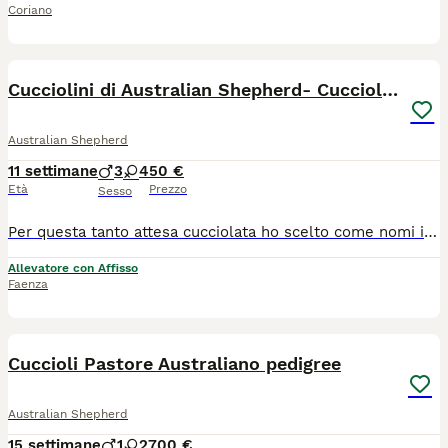
Coriano
17
Cucciolini di Australian Shepherd- Cucciolata Enya
Australian Shepherd
11 settimane
3
4
50 €
Età
Prezzo
Sesso
Per questa tanto attesa cucciolata ho scelto come nomi i titoli delle canzoni di Enya che era un tema che mi è sempre piaciuto. I genitori sono testati per le patologie di razza e hanno un bellissimo carattere. La mamma Alhena è cresciuta con noi ed è una piccola maestrina, molto accudente con i cuccioli, ben inserita nel branco e ah fatto ogni esperienza possibile. Il papà Narsil è nato qui ed è figlio di due cani con un super carattere che hanno passato a lui. Cerchiamo per loro delle famiglie consapevoli e che possano sviluppare le loro caratteristiche di razza. E' l'unica cucciolata che nascerà quest'anno quindi selezionerò i proprietari in modo accurato. Sono 4 femminucce e 3 maschietti. La mamma è testata per displasia dell'anca e del gomito all'età di due anni a completa crescita. Idem il padre. I cuccioli verranno ceduti con libretto sanitario, sverminazioni, vaccinazione eptavalente, microchip inseritoe verrà richiesto per ognuno il pedigree.
Allevatore con Affisso
Faenza
13
Cuccioli Pastore Australiano pedigree
Australian Shepherd
15 settimane
1
2
700 €