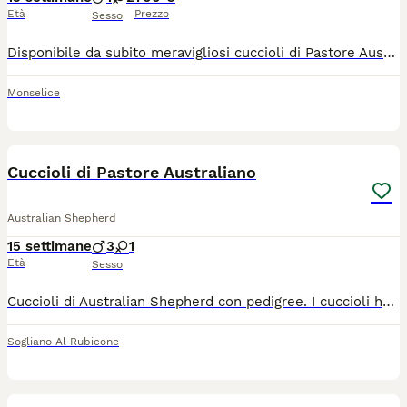
Età
Prezzo
Sesso
Disponibile da subito meravigliosi cuccioli di Pastore Australiano – Australian Shepherd, di 3 mesi, nati il 22 aprile. Sono 2 femmine (una RED TRICOLOR e una BLUE MERLE) e 1 maschio (RED MERLE), tutti a coda lunga. I cuccioli sono estremamente affettuosi e svegli, sono abituati alla manipolazione, al guinzaglio, al lavaggio, alla toelettatura. Possibilità di accordarsi per il ritiro dopo le vostre ferie. Entrambi i genitori sono visibili (Madre Red Merle, Padre Black Tricolor), hanno radiografie Anca/Gomito (Madre A/BL – Padre B/0), Pacchetto test Genetici Laboklin, con deposito DNA (tutto clear tranne MDR1), documentazione sanitaria ok e hanno anche frequentato esposizioni ufficiali ENCI, con risultati eccellenti. Verranno ceduti con pedigree ENCI ROI e conseguente passaggio proprietà, 2 vaccinazioni, microchip, libretto sanitario, puppy kit personalizzato completo di dispense informative, campione di mangime utilizzato. Si apprezza particolarmente una minima conoscenza della razza. Per ogni altra informazione, contattare Alessia al 3463846186.
Monselice
6
Cuccioli di Pastore Australiano
Australian Shepherd
15 settimane
3
1
Età
Sesso
Cuccioli di Australian Shepherd con pedigree. I cuccioli hanno tre mesi e potranno raggiungere la nuova famiglia e verranno consegnati con i documenti dei genitori, iscrizione anagrafe canina, pedigree, microchip, vaccinazione e trattamento parassiti intestinali in base all'età, referto visita oculistica ufficiale, puppy kit. I genitori sono testati per le principali malattie genetiche della razza e per la displasia di anca e gomito. Per informazioni chiamare il 3457431286
Sogliano Al Rubicone
7