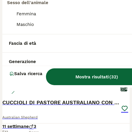
Sesso dell'animale
Modigliana
Femmina
Maschio
PRO
Fascia di età
Generazione
Salva ricerca
Mostra risultati
(
32
)
8
CUCCIOLI DI PASTORE AUSTRALIANO CON PEDIGREE
Australian Shepherd
11 settimane
3
Età