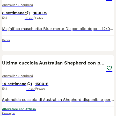
Australian Shepherd
8 settimane
1
1000 €
Età
Prezzo
Sesso
Magnifico maschietto Blue merle Disponibile dopo il 12/08/26 ma se ci fosse bisogno può rimanere in asilo con i fratelli e aspettarvi dopo le ferie! Genitori con pedigree Enci lastre certificate e test genetici effettuati Il cucciolo sarà ceduto con: Microchip I vaccino Visita veterinaria SVERMINAZIONE completa Test giardia Pedigree enci
Broni
6
Ultima cucciola Australian Shepherd con pedigree
Australian Shepherd
14 settimane
1
1500 €
Età
Prezzo
Sesso
Splendida cucciola di Australian Shepherd disponibile per famiglia amorevole. Nata il 02/05/2026 da genitori testati per le patologie di razza, lastrati ufficialmente, con visita oculistica e multi campioni di bellezza. I piccoli sono cresciuti in ambiente casalingo, socializzati con persone di ogni età ed altri animali. Rimane disponibile alla prenotazione: - femmina Red tricolor coda lunga, 3 mesi. Già pronta per il ritiro, molto educata e socievole, verrà consegnata con il ciclo vaccinale completo (3 vaccini), chip, pedigree, sverminata, libretto sanitario con test delle feci eseguito prima della consegna, copie di tutti i documenti sanitari dei genitori, puppy kit. Andate a visitare il nostro sito The Promised Land Australian Shepherd, non esitate a contattarci per video e info.
Allevatore con Affisso
Corniglio