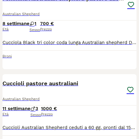
Australian Shepherd
8 settimane
1
700 €
Età
Prezzo
Sesso
Cucciola Black tri color coda lunga Australian shepherd Disponibile dopo il 12/8 Mamma nonna e zia visibili in azienda Entrambi i genitori con lastre certificate ed esenti da displasia anca e gomito Test genetici della razza La cucciola sarà ceduta dopo i 65 gg con: Microchip I vaccino Visita veterinaria Libretto Pedigree Enci
Broni
7
Cuccioli pastore australiani
Australian Shepherd
11 settimane
3
1000 €
Età
Prezzo
Sesso
Cuccioli Australian Shepherd ceduti a 60 gg, pronti dal 15/07/2026 con: - pedigree ROI ENCI - microchip - vaccinazione - 3 sverminazioni - libretto sanitario I genitori sono testati ed esenti da patologie genetiche ereditarie e padre lastrato per displasia anca/gomito. Madre Red merle, padre Red. Genitori visibili