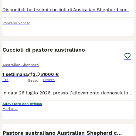
Disponibili bellissimi cuccioli di Australian Shepherd con pedigree, nati il 10/05, molto predisposti per lo sport e la vita in famiglia. Sono disponibili 2 maschi, di cui 1 black tricolor e 1 blue merle entrambi coda lunga. Sono entrambi molto predisposti alla collaborazione con la persona di riferimento e ideali per divertirsi a cimentarsi in attività cinofile sportive . I genitori fanno entrambi sport a livello agonistico (agility, hoopers e sport acquatici) oltre ad aver ricevuto diverse qualifiche di eccellente in expo. Esenti da patologie ereditarie, i cani hanno test genetici, lastre ufficiali per la displasia e visite oculistiche FSA annuali. I cuccioli crescono in ambiente familiare, vengono sottoposti ai giusti stimoli e ad una corretta socializzazione. I nostri cani sono dei compagni di vita eccezionali per chi voglia allargare la famiglia o cimentarsi nelle attività cinofile. I cuccioli vengono ceduti dai 75 giorni con sverminazioni, primo vaccino, pedigree, contratto di vendita e garanzia, fattura, microchip, trattamenti antiparassitari. Per info e appuntamenti 3495114822 Pag FB Dog Keep Moving - addestramento e benessere
Ponzano Veneto
9
Cuccioli di pastore australiano
Australian Shepherd
1 settimana
3
5
1000 €
Età
Prezzo
Sesso
In data 26 luglio 2026, presso l'allevamento riconosciuto ENCI/FCI Of Mistral's Kiss, in provincia di Pistoia, è nata una cucciolata di pastore australiano. Da mamma Urania e papà Spike sono nati 8 stupendi cuccioli. Abbiamo: -2 femmine blue merle -1 maschio blue merle -3 femmine rosse tricolore -2 maschi rosso tricolore. Tutti i cuccioli hanno la coda lunga. I cuccioli saranno consegnati a partire dal 60esimo giorno di vita con vaccino, 3 sverminazioni, microchip ed iscrizione all'anagrafe canina, visita oculistica specialistica, puppy kit, certificato di buona salute, fattura e pedigree ENCI. I genitori sono testati per la displasia di anca e gomito con risultati ufficiali, esenti dalle principali patologie genetiche di razza. Maggiori informazioni SOLO telefonicamente. Prezzi da 1000 a 1500 euro.
Allevatore con Affisso
Marliana
10
Pastore australiano Australian Shepherd cuccioli