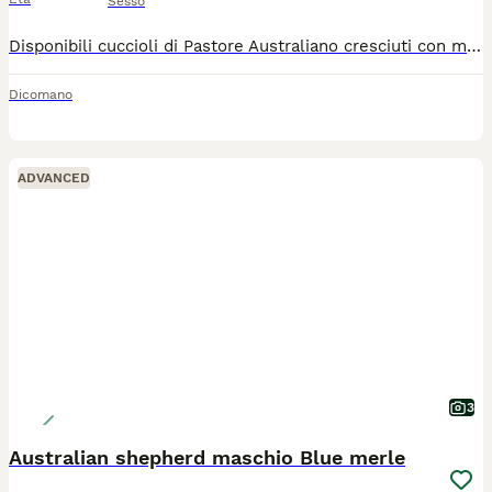
Sesso
Disponibili cuccioli di Pastore Australiano cresciuti con mamma e nonna, abituati a bambini e animali di fattoria (galline pony capre e maiali) e ai gatti si cedono solo dopo una appropriata conoscenza dell'interessato e se saremo certi al 1000 per 1000 e con regolare contratto di cessione. L'accoppiamento è stato pianificato analizzando i pedigree delle ultime tre generazioni e valutando quale fosse la migliore scelta per morfologia e specifiche della razza e Narsil è il papà perfetto! Ci troviamo in provincia di Firenze disponibili per qualsiasi informazione, chiarimento e ulteriori foto o video. La mamma ha 5 anni e questa è la sua seconda cucciolata, i cuccioli della prima hanno adesso 2 anni e sono tutti in ottima salute e con caratteri fantastici, equilibrati docili e socievoli e tutti si sono bene adattati nelle loro famiglie (dimostrabile) il prezzo è di €1500 per il maschietto Blue Merle e €1000 per i maschietti Black tricolor
Dicomano
ADVANCED
3
Australian shepherd maschio Blue merle