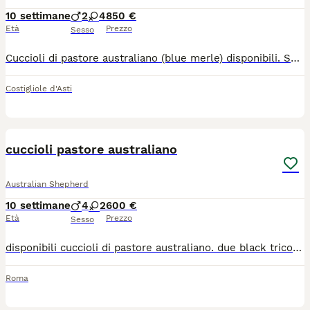
10 settimane
2
4
850 €
Età
Prezzo
Sesso
Cuccioli di pastore australiano (blue merle) disponibili. Sono nati il 26/05 e saranno disponibili a fine luglio con pedigree,vaccino,microchip e visita veterinaria. Sono 4 femmine e 2 maschi...tutti blue merle. Per info contattatemi.
Costigliole d'Asti
4
cuccioli pastore australiano
Australian Shepherd
10 settimane
4
2
600 €
Età
Prezzo
Sesso
disponibili cuccioli di pastore australiano. due black tricolor e quattro blue merle. i cuccioli verranno ceduti con pedigree, sverminazione, prima vaccinazione e microchip. genitori esenti da displasia e malattie genetiche.
Roma
7