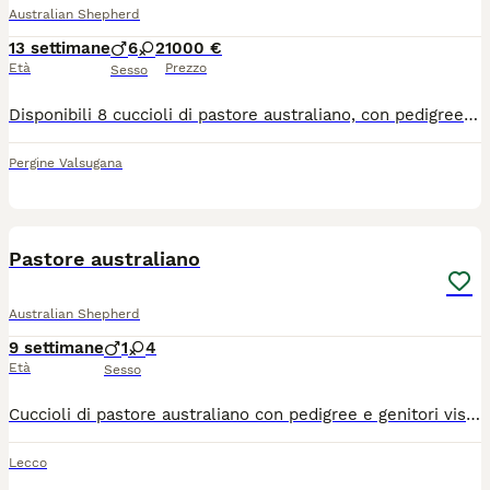
Australian Shepherd
13 settimane
6
2
1000 €
Età
Prezzo
Sesso
Disponibili 8 cuccioli di pastore australiano, con pedigree, microchip e vaccinati, in ottima salute, nati in casa in mezzo a tanto amore! I cani si trovano con la mamma a Pergine Valsugana (TN), si possono vedere e saranno disponibilità da metà luglio! Cerchiamo una famiglia che possa donare loro tutto l’amore del mondo!
Pergine Valsugana
6
Pastore australiano
Australian Shepherd
9 settimane
1
4
Età
Sesso
Cuccioli di pastore australiano con pedigree e genitori visibili presso di noi 1 maschio Bluemerle 2 femmine Bluemerle 1 femmina red 1 femmina tricolor
Lecco