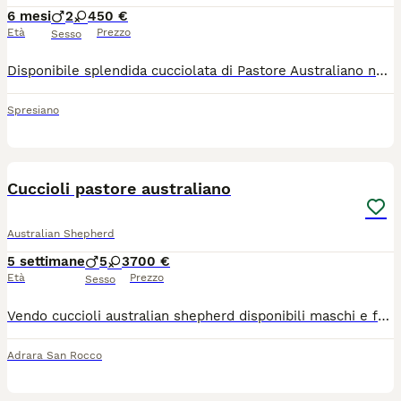
6 mesi
2
4
50 €
Età
Prezzo
Sesso
Disponibile splendida cucciolata di Pastore Australiano nata da un accoppiamento accuratamente selezionato per morfologia, salute e soprattutto per carattere docile, equilibrato e socievole. I genitori vivono in ambiente domestico, sono cani stabili, collaborativi e adatti sia alla famiglia che alle attività sportive, la mamma pratica Agility. Sono lastrati ufficialmente e testati geneticamente per tutte le principali patologie di razza, per garantire cuccioli sani e tipici. Composizione della cucciolata: 2 maschi: 1 nero tricolore e 1 blue merle 4 femmine: 3 blue merle e 1 nero tricolore Tutti con coda lunga. I cuccioli crescono in ambiente familiare, seguiti quotidianamente con amore e attenzione. Essendo anche addestratore cinofilo, dedico particolare attenzione allo sviluppo comportamentale, e alle prime basi educative, così da consegnare cuccioli sereni, curiosi e ben predisposti all’apprendimento. Saranno ceduti a 75 giorni con: -Microchip -Pedigree ENCI -Vaccinazioni -Sverminazioni -Visita oculistica ufficiale -Libretto sanitario -Prime basi di educazione e corretta socializzazione. -Contratto. Cerco famiglie responsabili e consapevoli, disposte a garantire amore, tempo e rispetto per tutta la vita del cane. Resto disponibile anche dopo la cessione per consigli e supporto. Per informazioni sul prezzo, sulla cucciolata e sui genitori, contattemi telefonicamante, se mi scrivete in chat vi chiederò comunque di contattarmi telefonicamente! Invierò eventuali foto e video dopo colloquio telefonico conoscitivo! È possibile venire a conoscerli previo appuntamento da concordare post colloquio conoscitivo! Grazie.
Spresiano
6
Cuccioli pastore australiano
Australian Shepherd
5 settimane
5
3
700 €
Età
Prezzo
Sesso
Vendo cuccioli australian shepherd disponibili maschi e femmine Blacktricolor(700)BLEUMERLE (1000) Cuccioli nati il 29 giugno, presentabili per consegna fine agosto visibili con padre e madre. Verranno consegnati muniti di regolare libretto sanitario, 3 vaccini e pedigree ENCI..per qualsiasi informazione contattare preferibilmente WhatsApp
Adrara San Rocco
6