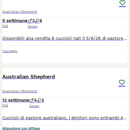
Australian Shepherd
9 settimane
2
6
Età
Sesso
Disponibili alla vendita 8 cuccioli nati il 5/6/26 di pastore australiano con pedigree e con genitori testati per la riproduzioni 4 femmine Red Tricolor 1 maschio Red tricolo 1 maschio Black Tricolor 2 femmine Black Tricolor I cuccioli verranno ceduti con pedigree Microchip Primo vaccino 3 sverminazioni Libretto sanitario Iscrizione anagrafe canina I cuccioli saranno pronti al ritiro dopo il 70 giorno Per informazioni contattatemi telefonicamente o anche via whatsapp
Viareggio
1
Australian Shepherd
Australian Shepherd
13 settimane
4
2
Età
Sesso
Cuccioli di pastore australiano. I genitori sono entrambi A e 0 di Anche e Gomiti, sono testati per le principali malattie ereditarie della razza ( CEA PRA HSF4 DM MDR1 NCL6 CMR1 ecc) Hanno eseguito la visita Sovi, hanno deposito del DNA eseguito. I cuccioli vengono ceduti con: -Pedigree Enci -libretto sanitario con vaccinazioni in regola -sverminati -trattati per parassiti -visita Sovi -Microchip e registrazione Anagrafica Per ulteriori informazioni contattatemi privatamente 3383677118
Allevatore con Affisso