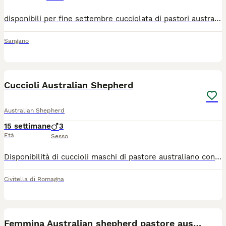
disponibili per fine settembre cucciolata di pastori australiani con pedigree. nasceranno a fine luglio. non si sa ancora il sesso ma dall ecografia si vede che sono 4 . i genitori hanno fatto tutte i test genetici mrd1 e lastre ufficiali anca e gomiti negativi .a partire da 1000
Sangano
17
Cuccioli Australian Shepherd
Australian Shepherd
15 settimane
3
Età
Sesso
Disponibilità di cuccioli maschi di pastore australiano con pedigree, crescono in ambiente familiare a contatto con persone, bambini e altri animali. I cuccioli disponibili sono due maschietti Red Merle e un maschietto Red Tricolor, bellissimi colori del mantello e occhi azzurri. Sono nati il 24.04.2026 e sono già disponibili ad entrare nelle loro nuove famiglie con microchip, vaccino, sverminazione, pedigree e libretto sanitario. Entrambi i genitori sono esenti e testati da patologie della razza, hanno effettuato test genetici, lastre anche e gomiti e visita SOVI.
Civitella di Romagna
9
Femmina Australian shepherd pastore australiano