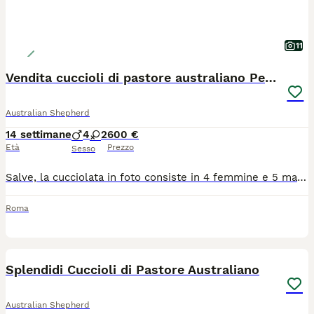
11
Vendita cuccioli di pastore australiano Pedigree
Australian Shepherd
14 settimane
4
2
600 €
Età
Prezzo
Sesso
Salve, la cucciolata in foto consiste in 4 femmine e 5 maschi, di varie colorazioni e nati il 1 maggio, verrano dati via tra i 2 e 3 mesi di vita. Il prezzo oscilla tra gli 600 e 1000 euro dopo vaccinazione, microchip, registrazione all'ENCI e tutti i controlli necessari. I cuccioli sono stati concepiti naturalmente, e li vendo come privato. Dovranno essere ritirati di persona. Si incoraggiano messaggi e domande!
Roma
22
Splendidi Cuccioli di Pastore Australiano
Australian Shepherd