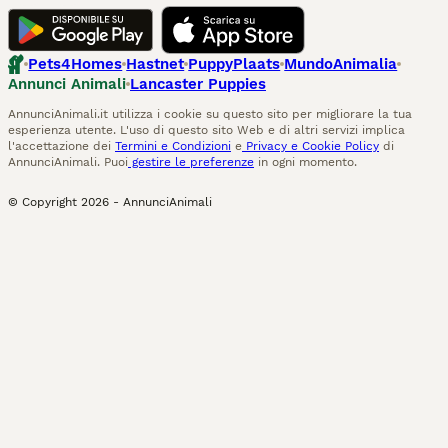
Pets4Homes
Hastnet
PuppyPlaats
MundoAnimalia
Annunci Animali
Lancaster Puppies
AnnunciAnimali.it utilizza i cookie su questo sito per migliorare la tua
esperienza utente. L'uso di questo sito Web e di altri servizi implica
l'accettazione dei
Termini e Condizioni
e
Privacy e Cookie Policy
di
AnnunciAnimali. Puoi
gestire le preferenze
in ogni momento.
© Copyright
2026
-
AnnunciAnimali