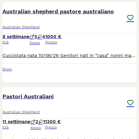
Australian shepherd pastore australiano
Australian Shepherd
8 settimane
5
4
1000 €
Età
Prezzo
Sesso
Cucciolata nata 10/06/26 Genitori nati in “casa” nonni materni e paterni ottimo carattere e ottima salute tutti con Lastre ufficiali e test genetici I cuccioli saranno ceduti dopo i 65gg con: Microchip I vaccini Sverminazione completa Visita veterinario di buona salute Pedigree Disponibile Maschi Red Tricolor e Blue merle Femmine Red merle/Red tri color/ Black tri color Chiedo contatto telefonico I cuccioli non sono in regalo il prezzo è indicativo
Broni
6
Pastori Australiani
Australian Shepherd
11 settimane
2
1
1300 €
Età
Prezzo
Sesso