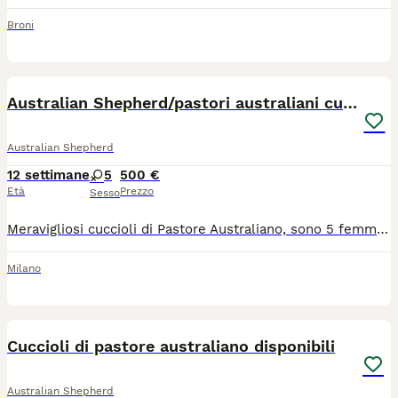
Broni
13
Australian Shepherd/pastori australiani cuccioli
Australian Shepherd
12 settimane
5
500 €
Età
Prezzo
Sesso
Meravigliosi cuccioli di Pastore Australiano, sono 5 femminucce nate il 14 maggio. Hanno un carattere molto dolce e affettuoso, sono socievoli e giocherellone, già pronte per una nuova famiglia. Vengono cedute con libretto sanitario, primo vaccino, microchip, ciclo completo di sverminazioni e si può avere anche il pedigree. I genitori sono testati per displasia anche e gomiti con risultati visibili sui pedigrèe. La richiesta è E. 500 per le cucciole black tricolor e 800 per la cucciola blue merle. Potete contattarmi su whatsapp o chiamata al 3519139277 per maggiori informazioni
Milano
13
Cuccioli di pastore australiano disponibili
Australian Shepherd