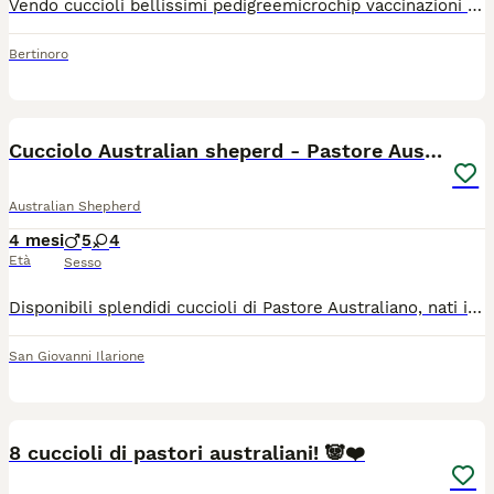
Vendo cuccioli bellissimi pedigreemicrochip vaccinazioni e controlli ottima linea di sangue.. … possibilità di vedere i genitori..
Bertinoro
13
Cucciolo Australian sheperd - Pastore Australiano
Australian Shepherd
4 mesi
5
4
Età
Sesso
Disponibili splendidi cuccioli di Pastore Australiano, nati il 02 di aprile e cedibili dal 15 giugno I cuccioli crescono in ambiente familiare, a stretto contatto con persone e stimoli quotidiani, sviluppando ottimo carattere, equilibrio e socialità. Entrambi i genitori sono: Testati ufficialmente per le principali malattie genetiche di razza Testati ufficialmente per displasia di anche e gomiti Deposito DNA Selezionati per salute, morfologia e carattere. I cuccioli verranno ceduti con: -Sverminazione completa -Microchip -Prima vaccinazione -Libretto sanitario -Pedigree ENCI -Certificato di visita oculistica ufficiale -Iscrizione all'anagrafe canina -Puppy kit -Cartellina informativa con documentazione e informazioni sulla MDR1 Informazioni aggiuntive: Rimangono disponibili: -maschio blu merle nbt -maschio blu merle con coda -femmina blu merle nbt -femmina blu merle con coda -maschio black tricolor nbt -maschio black tricolor nbt -maschio black tricolor con coda Cessione solo a persone consapevoli e realmente interessate Disponibilità a fornire supporto e consigli anche dopo l'affido Possibilità di visita previo appuntamento -San Giovanni Ilarione in provincia di Verona Per ulteriori informazioni e foto/video 3454330860
San Giovanni Ilarione
11
8 cuccioli di pastori australiani! 🐼❤️