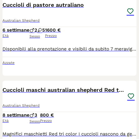
Cuccioli di pastore autraliano
Australian Shepherd
6 settimane
2
5
1600 €
Età
Prezzo
Sesso
Disponibili alla prenotazione e visibili da subito 7 meravigliosi cuccioli di Australian Shepherd (Pastore Australiano) nati da mamma Juniper (Blue Merle), e papà Enok (Black Tricolor). Sono attualmente disponibili 5 FEMMINE e 2 MASCHI. I cuccioli hanno occhi con vari colori e hanno tutti la coda lunga. > Pepper: femmina black tricolor Brie: femmina blue merle Pudding: maschio red merle Clover: femmina red tricolor Couscous: maschio black tricolor Mochi: femmina blue merle Uvetta: femmina black tricolor > I cuccioli sono nati il 27/06/26. Entrambi i genitori sono in possesso di regolare pedigree ENCI ROI, hanno effettuato radiografie anca/gomito e sono stati testati geneticamente per patologie di razza, con deposito DNA Laboklin; hanno anche entrambi alta genealogia con campioni di bellezza tra gli avi. Papà Enok è avviato alla pet therapy. Sono entrambi cani svegli e affettuosi, con una forte volontà di compiacere e rendersi utili, ideali per una famiglia con bambini. molto predisposti per lo sport e la vita in famiglia. I piccoli sono cresciuti in un ambiente domestico ricco di stimoli, abituati alla manipolazione, al kennel, alla toelettatura e al guinzaglio, oltre che una corretta prima conoscenza del mondo esterno. I cuccioli crescono in ambiente familiare, vengono sottoposti ai giusti stimoli e ad una corretta socializzazione. I nostri cani sono dei compagni di vita eccezionali per chi voglia allargare la famiglia o cimentarsi nelle attività cinofile Verranno ceduti a partire dal 75esimo giorno (9 settembre) con pedigree ENCI, vaccinazione, microchip, libretto sanitario con certificato di buona salute e iscrizione anagrafica, passaggio di proprietà, cartella e puppy kit per ogni cucciolo. Si apprezza particolarmente una minima conoscenza della razza. Il compenso varia in base al singolo cucciolo. Per ogni altra informazione, contattare Ylenia al 340.58.59.015 No perditempo, grazie.
Azzate
6
Cuccioli maschi australian shepherd Red tri color
Australian Shepherd
8 settimane
3
800 €
Età
Prezzo
Sesso
Magnifici maschietti Red tri color I cuccioli nascono da genitori super equilibrati entrambi con pedigree lastre ufficiali Enci e test genetici I cuccioli saranno ceduti dopo 60 gg con: Microchip I vaccino Visita veterinaria SVERMINAZIONE completa