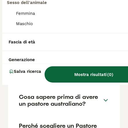
Shepherd di razza pura in Italia è di circa
Sesso dell'animale
552€ ,anche se i prezzi possono variare in
base a fattori come il pedigree, la
Femmina
reputazione dell'allevatore e la posizione.
Maschio
Quanto è impegnativo un
Fascia di età
Pastore Australiano?
Generazione
Quali sono i difetti del
Salva ricerca
Pastore Australiano?
Mostra risultati
(
0
)
Cosa sapere prima di avere
un pastore australiano?
Perché scegliere un Pastore