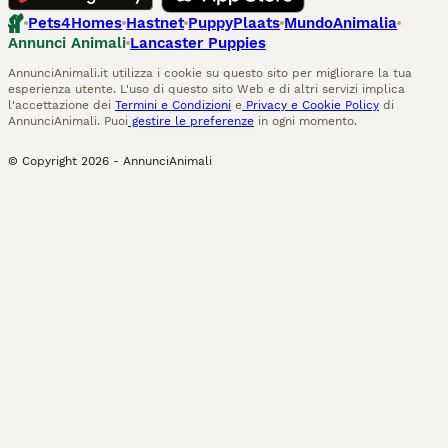
Pets4Homes
Hastnet
PuppyPlaats
MundoAnimalia
Annunci Animali
Lancaster Puppies
AnnunciAnimali.it utilizza i cookie su questo sito per migliorare la tua
esperienza utente. L'uso di questo sito Web e di altri servizi implica
l'accettazione dei
Termini e Condizioni
e
Privacy e Cookie Policy
di
AnnunciAnimali. Puoi
gestire le preferenze
in ogni momento.
© Copyright
2026
-
AnnunciAnimali