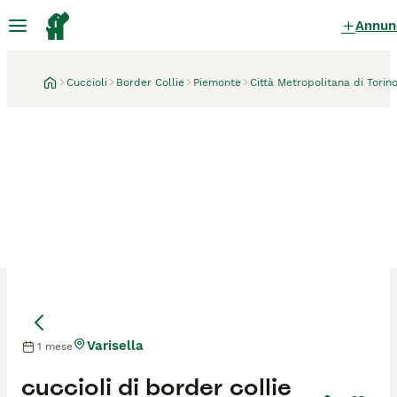
Annun
Cuccioli
Border Collie
Piemonte
Città Metropolitana di Torin
Varisella
1 mese
Mamma
Mamma
cuccioli di border collie