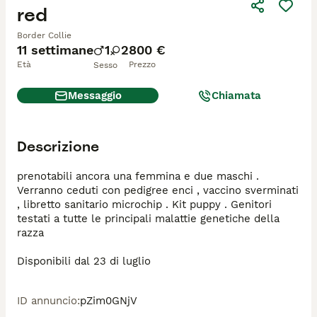
red
Border Collie
11 settimane
1
2
800 €
Età
Prezzo
Sesso
Messaggio
Chiamata
Descrizione
prenotabili ancora una femmina e due maschi . 
Verranno ceduti con pedigree enci , vaccino sverminati 
, libretto sanitario microchip . Kit puppy . Genitori 
testati a tutte le principali malattie genetiche della 
razza

Disponibili dal 23 di luglio
ID annuncio
:
pZim0GNjV