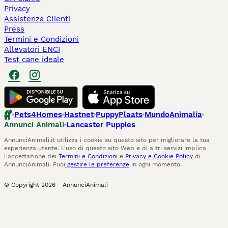
Privacy
Assistenza Clienti
Press
Termini e Condizioni
Allevatori ENCI
Test cane ideale
Pets4Homes
Hastnet
PuppyPlaats
MundoAnimalia
Annunci Animali
Lancaster Puppies
AnnunciAnimali.it utilizza i cookie su questo sito per migliorare la tua
esperienza utente. L'uso di questo sito Web e di altri servizi implica
l'accettazione dei
Termini e Condizioni
e
Privacy e Cookie Policy
di
AnnunciAnimali. Puoi
gestire le preferenze
in ogni momento.
© Copyright
2026
-
AnnunciAnimali