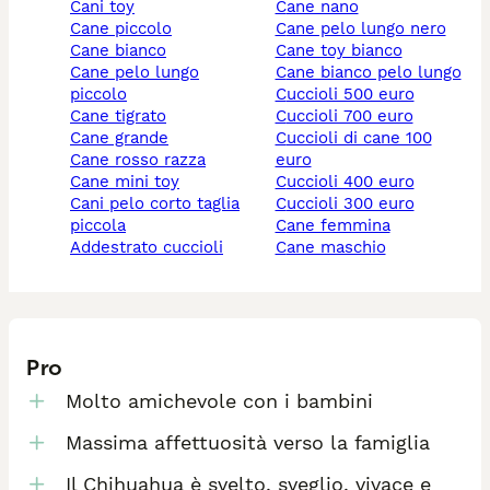
cani toy
cane nano
cane piccolo
cane pelo lungo nero
cane bianco
cane toy bianco
cane pelo lungo
cane bianco pelo lungo
piccolo
cuccioli 500 euro
cane tigrato
cuccioli 700 euro
cane grande
cuccioli di cane 100
cane rosso razza
euro
cane mini toy
cuccioli 400 euro
cani pelo corto taglia
cuccioli 300 euro
piccola
cane femmina
addestrato cuccioli
cane maschio
Pro
Molto amichevole con i bambini
Massima affettuosità verso la famiglia
Il Chihuahua è svelto, sveglio, vivace e