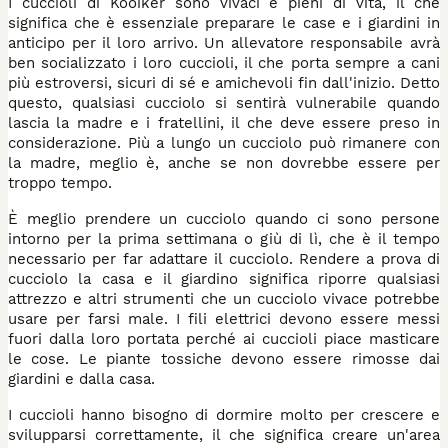
I cuccioli di Kooiker sono vivaci e pieni di vita, il che
significa che è essenziale preparare le case e i giardini in
anticipo per il loro arrivo. Un allevatore responsabile avrà
ben socializzato i loro cuccioli, il che porta sempre a cani
più estroversi, sicuri di sé e amichevoli fin dall'inizio. Detto
questo, qualsiasi cucciolo si sentirà vulnerabile quando
lascia la madre e i fratellini, il che deve essere preso in
considerazione. Più a lungo un cucciolo può rimanere con
la madre, meglio è, anche se non dovrebbe essere per
troppo tempo.
È meglio prendere un cucciolo quando ci sono persone
intorno per la prima settimana o giù di lì, che è il tempo
necessario per far adattare il cucciolo. Rendere a prova di
cucciolo la casa e il giardino significa riporre qualsiasi
attrezzo e altri strumenti che un cucciolo vivace potrebbe
usare per farsi male. I fili elettrici devono essere messi
fuori dalla loro portata perché ai cuccioli piace masticare
le cose. Le piante tossiche devono essere rimosse dai
giardini e dalla casa.
I cuccioli hanno bisogno di dormire molto per crescere e
svilupparsi correttamente, il che significa creare un'area