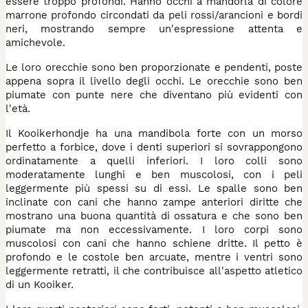
essere troppo profondi. Hanno occhi a mandorla di colore
marrone profondo circondati da peli rossi/arancioni e bordi
neri, mostrando sempre un'espressione attenta e
amichevole.
Le loro orecchie sono ben proporzionate e pendenti, poste
appena sopra il livello degli occhi. Le orecchie sono ben
piumate con punte nere che diventano più evidenti con
l'età.
Il Kooikerhondje ha una mandibola forte con un morso
perfetto a forbice, dove i denti superiori si sovrappongono
ordinatamente a quelli inferiori. I loro colli sono
moderatamente lunghi e ben muscolosi, con i peli
leggermente più spessi su di essi. Le spalle sono ben
inclinate con cani che hanno zampe anteriori diritte che
mostrano una buona quantità di ossatura e che sono ben
piumate ma non eccessivamente. I loro corpi sono
muscolosi con cani che hanno schiene dritte. Il petto è
profondo e le costole ben arcuate, mentre i ventri sono
leggermente retratti, il che contribuisce all'aspetto atletico
di un Kooiker.