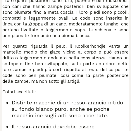
I loro quarti posteriori sono forti, potenti e ben muscolosi,
con cani che hanno zampe posteriori ben sviluppate che
sono piumate fino a metà coscia. I loro piedi sono piccoli,
compatti e leggermente ovali. Le code sono inserite in
linea con la groppa di un cane, moderatamente lunghe, che
portano livellate o leggermente sopra la schiena e sono
ben piumate formando una piuma bianca.
Per quanto riguarda il pelo, il Kooikerhondje vanta un
mantello medio che giace vicino al corpo e può essere
dritto o leggermente ondulato nella consistenza. Hanno un
sottopelo fine ben sviluppato, sulla parte anteriore delle
loro zampe e piedi più corti rispetto al resto del corpo. Le
code sono ben piumate, così come la parte posteriore
delle zampe, ma non sotto gli artigli.
Colori accettati:
Distinte macchie di un rosso-arancio nitido
su fondo bianco puro, anche se poche
macchioline sugli arti sono accettate.
Il rosso-arancio dovrebbe essere