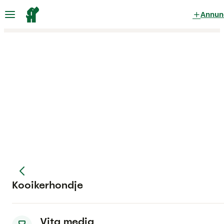
Annun
Kooikerhondje
Vita media