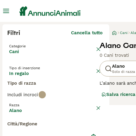
Filtri
Cancella tutto
Cani
Al
Alano Can
Categorie
Cani
0 Cani trovati
Alano
Tipo di inserzione
Solo di razza
In regalo
Tipo di razza
L'alano sarà anc
anche adatto all
Salva ricerca
Includi incroci
sembrano avere u
l'aspetto impone
Razza
Alano
Leggi la
nostra p
Città/Regione