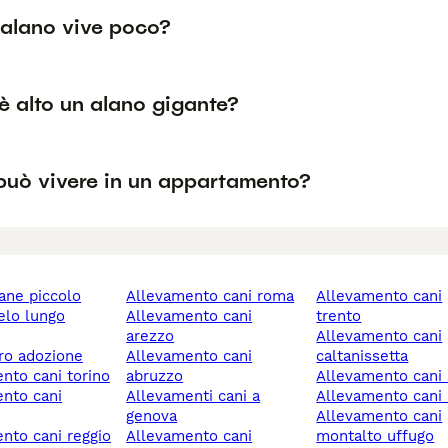
'alano vive poco?
è alto un alano gigante?
 può vivere in un appartamento?
cane piccolo
allevamento cani roma
allevamento cani
allevamento cani
trento
arezzo
allevamento cani
ero adozione
allevamento cani
caltanissetta
ento cani torino
abruzzo
allevamento cani
allevamenti cani a
allevamento cani
genova
allevamento cani
allevamento cani
montalto uffugo