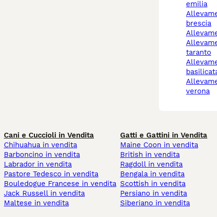
emilia
allevamento cani
brescia
allevam
allevamenti cani
taranto
allevamento cani
basilicat
allevamento cani
verona
Cani e Cuccioli in Vendita
Gatti e Gattini in Vendita
Chihuahua in vendita
Maine Coon in vendita
Barboncino in vendita
British in vendita
Labrador in vendita
Ragdoll in vendita
Pastore Tedesco in vendita
Bengala in vendita
Bouledogue Francese in vendita
Scottish in vendita
Jack Russell in vendita
Persiano in vendita
Maltese in vendita
Siberiano in vendita