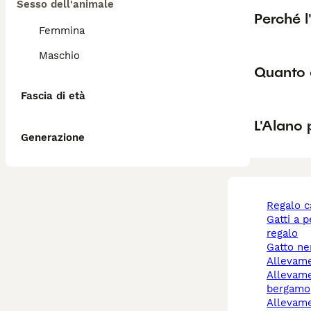
Sesso dell'animale
Perché l
Femmina
Maschio
Quanto 
Fascia di età
L'Alano
Generazione
regalo 
gatti a pelo lungo
regalo
gatto n
allevam
allevamento cani
bergamo
allevamento cani reggio