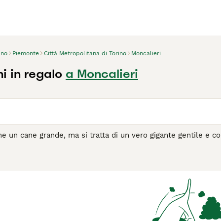
ano
Piemonte
Città Metropolitana di Torino
Moncalieri
i in regalo
a Moncalieri
he un cane grande, ma si tratta di un vero gigante gentile e
e famiglie, non solo in Italia ma altresì nel resto del mondo.
na buona affinità con i bambini di tutte le età. Il loro attacc
nte di questa razza.
agina di consigli sul Alano
per informazioni su questa razza d