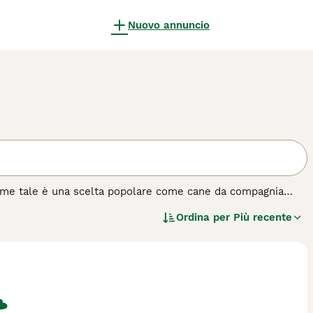
Nuovo annuncio
 come tale è una scelta popolare come cane da compagnia
 Gli alani hanno una natura molto amichevole e giocosa e
Ordina per
Più recente
amento e la lealtà verso i proprietari vanno a braccetto con
i cane.