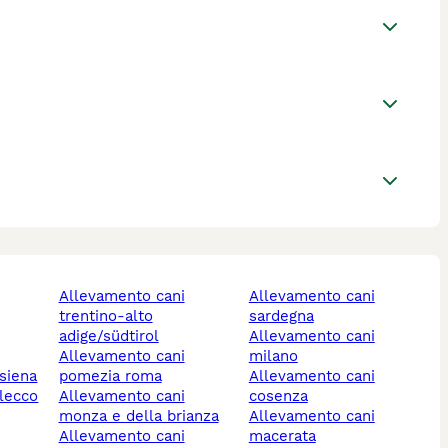
allevamento cani
allevamento cani
trentino-alto
sardegna
adige/südtirol
allevamento cani
allevamento cani
milano
 siena
pomezia roma
allevamento cani
 lecco
allevamento cani
cosenza
monza e della brianza
allevamento cani
allevamento cani
macerata