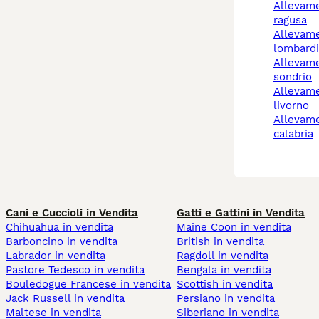
allevamento cani
ragusa
allevamento cani
lombardi
allevamento cani
sondrio
allevamenti cani
livorno
allevamento cani reggio
calabria
Cani e Cuccioli in Vendita
Gatti e Gattini in Vendita
Chihuahua in vendita
Maine Coon in vendita
Barboncino in vendita
British in vendita
Labrador in vendita
Ragdoll in vendita
Pastore Tedesco in vendita
Bengala in vendita
Bouledogue Francese in vendita
Scottish in vendita
Jack Russell in vendita
Persiano in vendita
Maltese in vendita
Siberiano in vendita