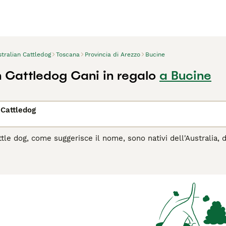
tralian Cattledog
Toscana
Provincia di Arezzo
Bucine
n Cattledog Cani in regalo
a Bucine
 Cattledog
attle dog, come suggerisce il nome, sono nativi dell'Australia
 forte, alla resistenza e alla capacità di lavorare per lunghi p
 più diffusi come animali domestici non solo in Australia, ma 
agina di consigli sul Australian Cattledog
per informazioni su 