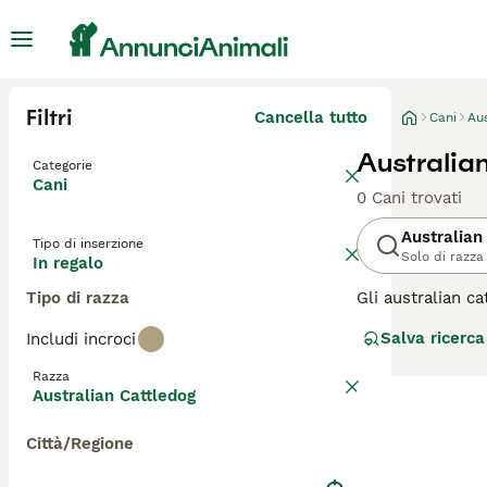
Filtri
Cancella tutto
Cani
Aus
Australia
Categorie
Cani
0 Cani trovati
Australian
Tipo di inserzione
Solo di razza
In regalo
Tipo di razza
Gli australian c
al loro carattere
Salva ricerca
Includi incroci
diventati sempre
Razza
Leggi la
nostra p
Australian Cattledog
Città/Regione