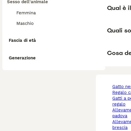
Sesso dell'animale
Qual è i
Femmina
Maschio
Quali so
Fascia di età
Cosa de
Generazione
gatto n
regalo 
gatti a pelo lungo
regalo
allevamento cani
padova
allevamento cani
brescia