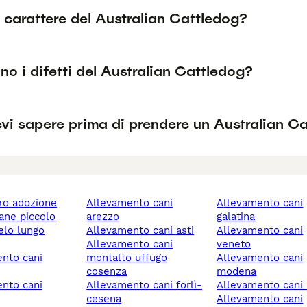
l carattere del Australian Cattledog?
no i difetti del Australian Cattledog?
vi sapere prima di prendere un Australian C
ero adozione
allevamento cani
allevamento cani
cane piccolo
arezzo
galatina
allevamento cani asti
allevamento cani
allevamento cani
veneto
montalto uffugo
allevamento cani
cosenza
modena
allevamento cani forlì-
allevamento cani
cesena
allevamento cani