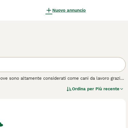
Nuovo annuncio
, dove sono altamente considerati come cani da lavoro grazie
eriodi di tempo. Nel corso degli anni, questi animali sono
Ordina per
Più recente
anche qui in Europa e in altre parti del mondo.
questa razza di cane.