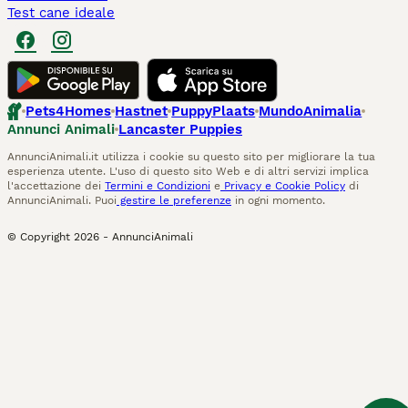
Test cane ideale
Pets4Homes
Hastnet
PuppyPlaats
MundoAnimalia
Annunci Animali
Lancaster Puppies
AnnunciAnimali.it utilizza i cookie su questo sito per migliorare la tua
esperienza utente. L'uso di questo sito Web e di altri servizi implica
l'accettazione dei
Termini e Condizioni
e
Privacy e Cookie Policy
di
AnnunciAnimali. Puoi
gestire le preferenze
in ogni momento.
© Copyright
2026
-
AnnunciAnimali