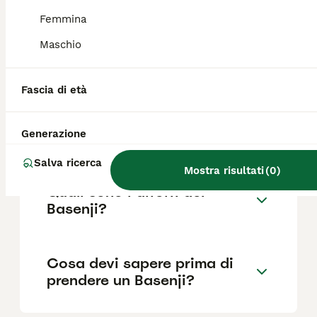
Femmina
Maschio
Quanto dura la vita di un
Basenji?
Fascia di età
Qual è il carattere del
Generazione
Basenji?
Salva ricerca
Mostra risultati
(
0
)
Quali sono i difetti del
Basenji?
Cosa devi sapere prima di
prendere un Basenji?