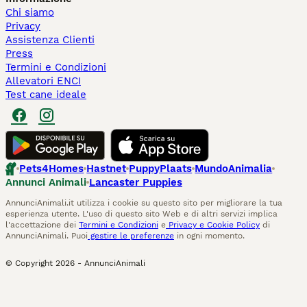
Chi siamo
Privacy
Assistenza Clienti
Press
Termini e Condizioni
Allevatori ENCI
Test cane ideale
Pets4Homes
Hastnet
PuppyPlaats
MundoAnimalia
Annunci Animali
Lancaster Puppies
AnnunciAnimali.it utilizza i cookie su questo sito per migliorare la tua
esperienza utente. L'uso di questo sito Web e di altri servizi implica
l'accettazione dei
Termini e Condizioni
e
Privacy e Cookie Policy
di
AnnunciAnimali. Puoi
gestire le preferenze
in ogni momento.
© Copyright
2026
-
AnnunciAnimali