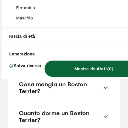
Femmina
Maschio
Quali sono i difetti del
Boston Terrier?
Fascia di età
Che differenza c'è tra il
Generazione
Boston Terrier e il Bulldog
Francese?
Salva ricerca
Mostra risultati
(
0
)
Cosa mangia un Boston
Terrier?
Quanto dorme un Boston
Terrier?